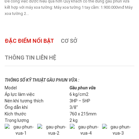
Để công việc được hiệu quả hơn Quý khách có thể dùng gàu phun vữa
kết hợp với máy xoa tường: Máy xoa tường 1 tay cầm: 1.900.000vnđ Máy
xoa tường 2...
ĐẶC ĐIỂM NỔI BẬT
CƠ SỞ
THÔNG TIN LIÊN HỆ
THÔNG SỐ KỸ THUẬT GẦU PHUN VỮA :
Model
Gầu phun vữa
Áp lực làm việc
6 kg/cm2
Nén khí tương thích
3HP – 5HP
Ống dẫn khí
3/8″
Kích thước
760 x 215mm
Trọng lượng
2 kg