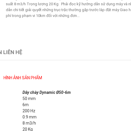
suất 8 m3/h Trọng lượng 20 Kg Phải đọc kỹ hướng dẫn sử dụng máy và n
dẫn chi tiết giải quyết những trục trặc thường gặp trước lắp đặt máy Giao 
phí trong phạm vi 10km đối với những đơn...
 LIÊN HỆ
HÌNH ẢNH SẢN PHẨM
Dây chày Dynamic Ø50-6m
50 mm
6m
200 Hz
0.9 mm
8 m3/h
20 Kg