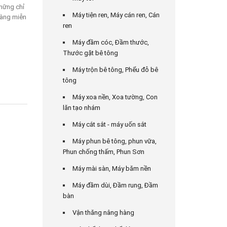
hững chỉ
Máy tiện ren, Máy cán ren, Cán
hàng miễn
ren
Máy đầm cóc, Đầm thước,
Thước gặt bê tông
Máy trộn bê tông, Phểu đỗ bê
tông
Máy xoa nền, Xoa tường, Con
lăn tạo nhám
Máy cắt sắt - máy uốn sắt
Máy phun bê tông, phun vữa,
Phun chống thấm, Phun Sơn
Máy mài sàn, Máy băm nền
Máy đầm dùi, Đầm rung, Đầm
bàn
Vận thăng nâng hàng