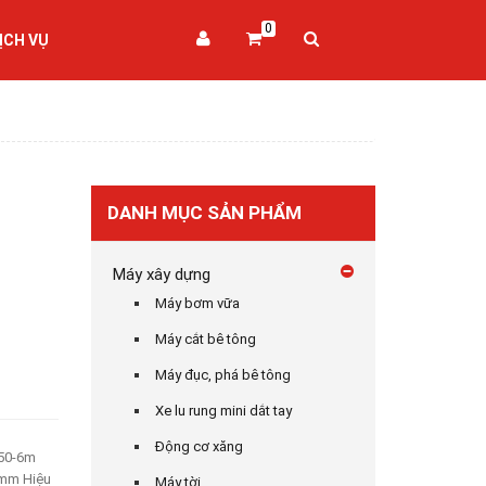
0
ỊCH VỤ
DANH MỤC SẢN PHẨM
Máy xây dựng
Máy bơm vữa
Máy cắt bê tông
Máy đục, phá bê tông
Xe lu rung mini dắt tay
Động cơ xăng
50-6m
 mm Hiệu
Máy tời