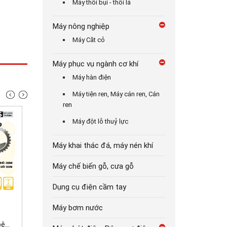
Máy thổi bụi - thổi lá
Máy nông nghiệp
Máy Căt cỏ
Máy phục vụ ngành cơ khí
Máy hàn điện
Máy tiện ren, Máy cán ren, Cán
ren
Máy đột lỗ thuỷ lực
Máy khai thác đá, máy nén khí
Máy chế biến gỗ, cưa gỗ
Dụng cụ điện cầm tay
7.000.000₫
3.700.000₫
Máy bơm nước
42.000.000₫
...
Máy tời kéo gỗ động...
Máy cắt bê tông cầm...