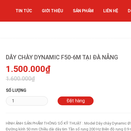
TIN TỨC
GIỚI THIỆU
SẢN PHẨM
LIÊN HỆ
D
DÂY CHÀY DYNAMIC F50-6M TẠI ĐÀ NẴNG
1.500.000₫
1.600.000₫
SỐ LƯỢNG
HÌNH ẢNH SẢN PHẨM THÔNG SỐ KỸ THUẬT : Model Dây chày Dynamic Ø
Đường kính 50 mm Chiều dài dây 6m Tần số rung 200 Hz Biên độ rung 0.9