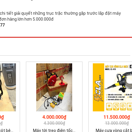
hi tiết giải quyết những trục trặc thường gặp trước lắp đặt máy
 đơn hàng lớn hơn 5.000.000đ
777
0₫
4.000.000₫
11.500.000₫
0₫
4.300.000₫
13.000.000₫
t bê...
Máy tời treo điện tốc...
Máy cưa vòng cắt bê