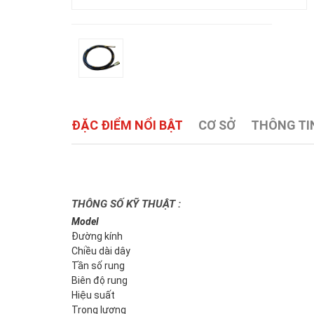
ĐẶC ĐIỂM NỔI BẬT
CƠ SỞ
THÔNG TIN
THÔNG SỐ KỸ THUẬT :
Model
Đường kính
Chiều dài dây
Tần số rung
Biên độ rung
Hiệu suất
Trọng lượng