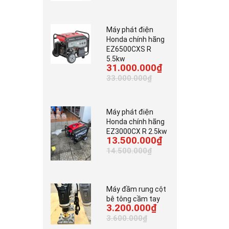
Máy phát điện
Honda chính hãng
EZ6500CXS R
5.5kw
31.000.000₫
33.000.000₫
Máy phát điện
Honda chính hãng
EZ3000CX R 2.5kw
13.500.000₫
14.500.000₫
Máy đầm rung cột
bê tông cầm tay
3.200.000₫
3.600.000₫