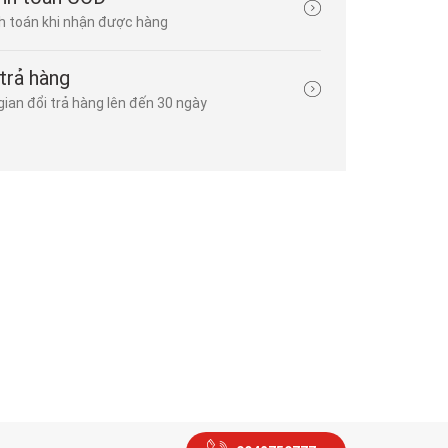
Hiểu được điều đó, chúng tôi mang tới cho khách hàng dịch v
 toán khi nhận được hàng
máy phát...
trả hàng
gian đổi trả hàng lên đến 30 ngày
Cho thuê máy cắt bê tông giá rẻ tại Đà Nẵng
Đăng bởi
khương trung hà
| 03/10/2023 | 0 bình luận
Bạn đang có nhu cầu sử dụng dịch vụ thuê máy cắt bê tông tại
Hãy tham khảo dịch vụ cho thuê máy cắt bê tông của Cty Khư
Sơn Đà Nẵng . Dịch vụ thuê máy cắt bê tông tại Đà Nẵng uy tín Dịch