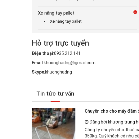
Xe nâng tay pallet
Xe nâng tay pallet
Hỗ trợ trực tuyến
Điện thoại
:0935.212.141
Email
:khuonghadng@gmail.com
Skype
:khuonghadng
Tin tức tư vấn
Chuyên cho cho máy đầm b
Đăng bởi
khương trung h
Công ty chuyên cho thuê c
350kg. Quý khách có nhu cầ