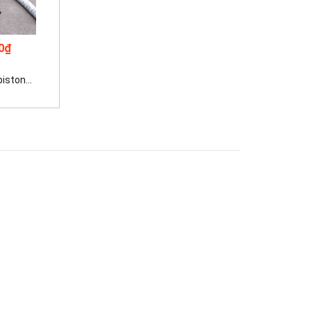
0₫
iston...