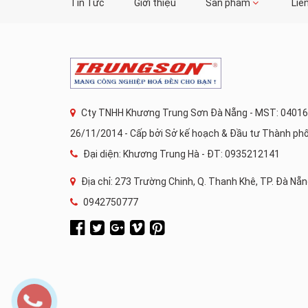
Tin Tức
Giới thiệu
Sản phẩm
Liê
Cty TNHH Khương Trung Sơn Đà Nẵng - MST: 04016
26/11/2014 - Cấp bởi Sở kế hoạch & Đầu tư Thành ph
Đại diện: Khương Trung Hà - ĐT: 0935212141
Địa chỉ: 273 Trường Chinh, Q. Thanh Khê, TP. Đà Nẵ
0942750777