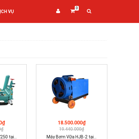
0
ỊCH VỤ
0₫
18.500.000₫
0₫
19.440.000₫
0 tại...
Máy Bơm Vữa HJB-2 tại...