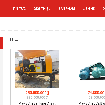
TIN TỨC
GIỚI THIỆU
SẢN PHẨM
LIÊN HỆ
D
250.000.000₫
74.800.00
330.000.000₫
78.000.00
Máy Bơm Bê Tông Chạy...
Máy Bơm Vữa BW25