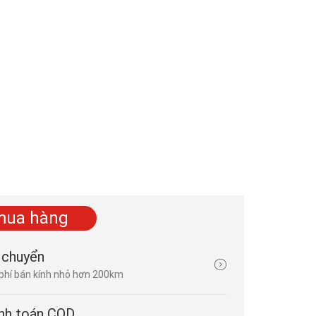
mua hàng
Cho thuê máy phát điện giá rẻ tại Đà Nẵng
 chuyển
phí bán kính nhỏ hơn 200km
Đăng bởi
khương trung hà
| 03/10/2023 | 1 bình luận
Bạn đang cần một chiếc máy phát điện để sử dụng trong thời 
lại không có ý định bỏ ra một khoản tiền lớn để mua một chiế
nh toán COD