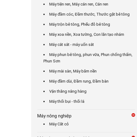
Máy tiện ren, Máy cán ren, Cán ren
Máy đầm cóc, Đầm thước, Thước gặt bê tông
Máy trộn bê tông, Phểu đỗ bê tông
Máy xoa nền, Xoa tường, Con lăn tạo nhám
Máy cắt sắt - máy uốn sắt
Máy phun bê tông, phun vữa, Phun chống thấm,
Phun Sơn
Máy mài sàn, Máy băm nền
Máy đầm dùi, Đầm rung, Đầm bàn
Vận thăng nâng hàng
Máy thổi bụi - thổi lá
Máy nông nghiệp
Máy Căt cỏ