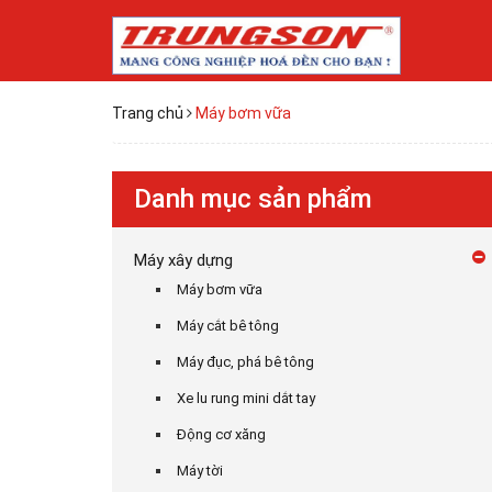
Trang chủ
Máy bơm vữa
Danh mục sản phẩm
Máy xây dựng
Máy bơm vữa
Máy cắt bê tông
Máy đục, phá bê tông
Xe lu rung mini dắt tay
Động cơ xăng
Máy tời