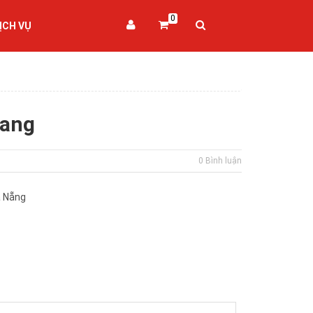
0
ỊCH VỤ
Nang
0 Bình luận
à Nẵng