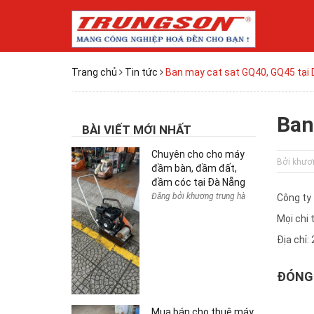
Trang chủ
Tin tức
Ban may cat sat GQ40, GQ45 tại
Ban
BÀI VIẾT MỚI NHẤT
Chuyên cho cho máy
Bởi khươ
đầm bàn, đầm đất,
đầm cóc tại Đà Nẵng
Đăng bởi khương trung hà
Công ty
Mọi chi 
Địa chỉ:
ĐÓNG 
Mua bán cho thuê máy