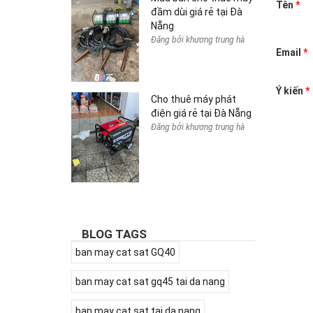
Tên
*
đầm dùi giá rẻ tại Đà
Nẵng
Đăng bởi khương trung hà
Email
*
Ý kiến
*
Cho thuê máy phát
điện giá rẻ tại Đà Nẵng
Đăng bởi khương trung hà
BLOG TAGS
ban may cat sat GQ40
ban may cat sat gq45 tai da nang
ban may cat sat tai da nang