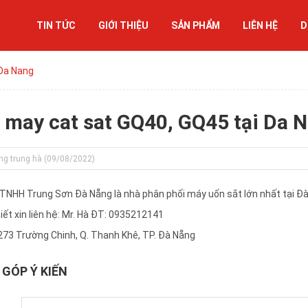
TIN TỨC
GIỚI THIỆU
SẢN PHẨM
LIÊN HỆ
D
 Da Nang
 may cat sat GQ40, GQ45 tại Da 
ng trung hà (09/08/2022)
 TNHH Trung Sơn Đà Nẵng là nhà phân phối máy uốn sắt lớn nhất tại Đ
tiết xin liên hệ: Mr. Hà ĐT: 0935212141
 273 Trường Chinh, Q. Thanh Khê, TP. Đà Nẵng
GÓP Ý KIẾN