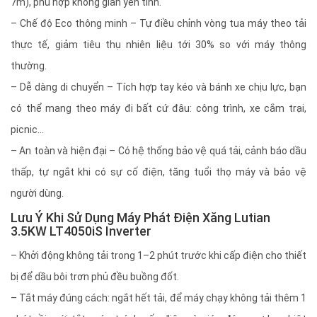
7m), phù hợp không gian yên tĩnh.
– Chế độ Eco thông minh – Tự điều chỉnh vòng tua máy theo tải
thực tế, giảm tiêu thụ nhiên liệu tới 30% so với máy thông
thường.
– Dễ dàng di chuyển – Tích hợp tay kéo và bánh xe chịu lực, bạn
có thể mang theo máy đi bất cứ đâu: công trình, xe cắm trại,
picnic...
– An toàn và hiện đại – Có hệ thống bảo vệ quá tải, cảnh báo dầu
thấp, tự ngắt khi có sự cố điện, tăng tuổi thọ máy và bảo vệ
người dùng.
Lưu Ý Khi Sử Dụng Máy Phát Điện Xăng Lutian
3.5KW LT4050iS Inverter
– Khởi động không tải trong 1–2 phút trước khi cấp điện cho thiết
bị để dầu bôi trơn phủ đều buồng đốt.
– Tắt máy đúng cách: ngắt hết tải, để máy chạy không tải thêm 1