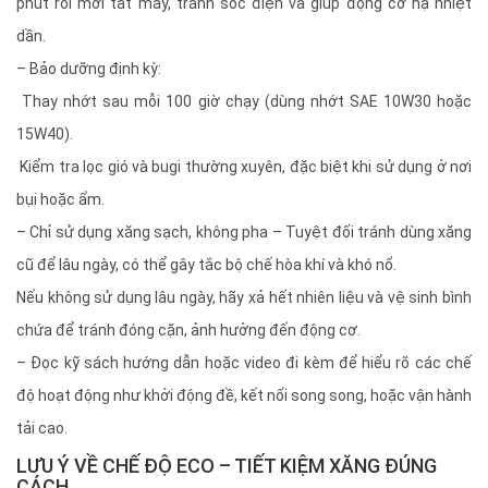
phút rồi mới tắt máy, tránh sốc điện và giúp động cơ hạ nhiệt
dần.
– Bảo dưỡng định kỳ:
Thay nhớt sau mỗi 100 giờ chạy (dùng nhớt SAE 10W30 hoặc
15W40).
Kiểm tra lọc gió và bugi thường xuyên, đặc biệt khi sử dụng ở nơi
bụi hoặc ẩm.
– Chỉ sử dụng xăng sạch, không pha – Tuyệt đối tránh dùng xăng
cũ để lâu ngày, có thể gây tắc bộ chế hòa khí và khó nổ.
Nếu không sử dụng lâu ngày, hãy xả hết nhiên liệu và vệ sinh bình
chứa để tránh đóng cặn, ảnh hưởng đến động cơ.
– Đọc kỹ sách hướng dẫn hoặc video đi kèm để hiểu rõ các chế
độ hoạt động như khởi động đề, kết nối song song, hoặc vận hành
tải cao.
LƯU Ý VỀ CHẾ ĐỘ ECO – TIẾT KIỆM XĂNG ĐÚNG
CÁCH