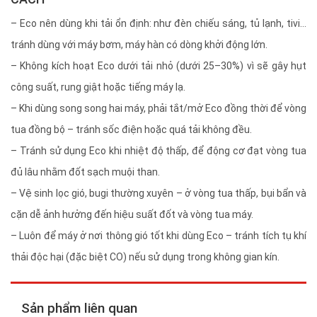
– Eco nên dùng khi tải ổn định: như đèn chiếu sáng, tủ lạnh, tivi…
tránh dùng với máy bơm, máy hàn có dòng khởi động lớn.
– Không kích hoạt Eco dưới tải nhỏ (dưới 25–30%) vì sẽ gây hụt
công suất, rung giật hoặc tiếng máy lạ.
– Khi dùng song song hai máy, phải tắt/mở Eco đồng thời để vòng
tua đồng bộ – tránh sốc điện hoặc quá tải không đều.
– Tránh sử dụng Eco khi nhiệt độ thấp, để động cơ đạt vòng tua
đủ lâu nhằm đốt sạch muội than.
– Vệ sinh lọc gió, bugi thường xuyên – ở vòng tua thấp, bụi bẩn và
cặn dễ ảnh hưởng đến hiệu suất đốt và vòng tua máy.
– Luôn để máy ở nơi thông gió tốt khi dùng Eco – tránh tích tụ khí
thải độc hại (đặc biệt CO) nếu sử dụng trong không gian kín.
Sản phẩm liên quan