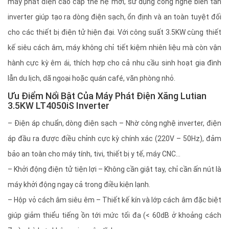
máy phát điện cao cấp thế hệ mới, sử dụng công nghệ biến tần
inverter giúp tạo ra dòng điện sạch, ổn định và an toàn tuyệt đối
cho các thiết bị điện tử hiện đại. Với công suất 3.5KW cùng thiết
kế siêu cách âm, máy không chỉ tiết kiệm nhiên liệu mà còn vận
hành cực kỳ êm ái, thích hợp cho cả nhu cầu sinh hoạt gia đình
lẫn du lịch, dã ngoại hoặc quán café, văn phòng nhỏ.
Ưu Điểm Nổi Bật Của Máy Phát Điện Xăng Lutian
3.5KW LT4050iS Inverter
– Điện áp chuẩn, dòng điện sạch – Nhờ công nghệ inverter, điện
áp đầu ra được điều chỉnh cực kỳ chính xác (220V – 50Hz), đảm
bảo an toàn cho máy tính, tivi, thiết bị y tế, máy CNC...
– Khởi động điện tử tiện lợi – Không cần giật tay, chỉ cần ấn nút là
máy khởi động ngay cả trong điều kiện lạnh.
– Hộp vỏ cách âm siêu êm – Thiết kế kín và lớp cách âm đặc biệt
giúp giảm thiểu tiếng ồn tới mức tối đa (< 60dB ở khoảng cách