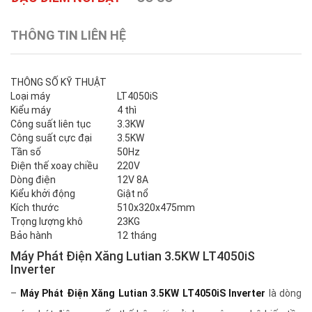
THÔNG TIN LIÊN HỆ
THÔNG SỐ KỸ THUẬT
Loại máy
LT4050iS
Kiểu máy
4 thì
Công suất liên tục
3.3KW
Công suất cực đại
3.5KW
Tần số
50Hz
Điện thế xoay chiều
220V
Dòng điện
12V 8A
Kiểu khởi động
Giật nổ
Kích thước
510x320x475mm
Trọng lượng khô
23KG
Bảo hành
12 tháng
Máy Phát Điện Xăng Lutian 3.5KW LT4050iS
Inverter
–
Máy Phát Điện Xăng Lutian 3.5KW LT4050iS Inverter
là dòng