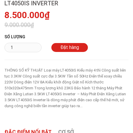
LT4050IS INVERTER
8.500.000₫
9.000.000₫
SỐ LƯỢNG
THÔNG SỐ KỸ THUẬT Loại máy LT4050iS Kiểu máy 4 thì Công suất liên
tục 3.3KW Công suất cực đại 3.5KW Tần số 50Hz Điện thế xoay chiều
220V Dòng điện 12V 8A Kiểu khởi động Giật nổ Kích thước
510x320x475mm Trọng lượng khô 23KG Bảo hành 12 tháng Máy Phát
Điện Xăng Lutian 3.5KW LT4050iS Inverter – Máy Phát Điện Xăng Lutian
3.5KW LT4050iS Inverter là dòng máy phát điện cao cấp thế hệ mới, sử
dụng công nghệ biến tần inverter giúp tạo ra...
ĐẶC ĐIỂM NỔI BẬT
CƠ SỞ