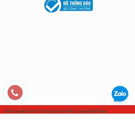
© Bản quyền thuộc về Trung Sơn Đà Nẵng. Cung cấp bởi Sapo
So sánh