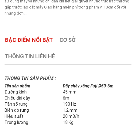
sử dụng máy và những chỉ dẫn chi tiết giải quyết những trục trặc thường
gặp trước lắp đặt máy Giao hàng miễn phí trong phạm vi 10km đối với
những đơn...
ĐẶC ĐIỂM NỔI BẬT
CƠ SỞ
THÔNG TIN LIÊN HỆ
THÔNG TIN SẢN PHẨM :
Tên sản phẩm
Dây chày xăng Fuji Ø50-6m
Đường kính
45 mm
Chiều dài dây
6m
Tần số rung
190 Hz
Biên độ rung
1.2 mm
Hiệu suất
20 m3/h
Trọng lượng
18 Kg