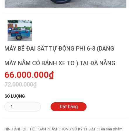
MÁY BẺ ĐAI SẮT TỰ ĐỘNG PHI 6-8 (DẠNG
MÁY NẰM CÓ BÁNH XE TO ) TẠI ĐÀ NẴNG
66.000.000₫
72.000.000₫
SỐ LƯỢNG
HÌNH ẢNH CHI TIẾT SẢN PHẨM THÔNG SỐ KỸ THUẬT : Tên sản phẩm