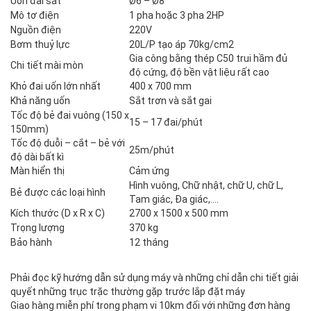
Uốn đai sắt
Ø6 – Ø8
Mô tơ điện
1 pha hoặc 3 pha 2HP
Nguồn điện
220V
Bơm thuỷ lực
20L/P tạo áp 70kg/cm2
Gia công bằng thép C50 trui hầm đủ
Chi tiết mài mòn
độ cứng, độ bền vật liệu rất cao
Khỏ đai uốn lớn nhất
400 x 700 mm
Khả năng uốn
Sắt trơn và sắt gai
Tốc độ bẻ đai vuông (150 x
15 – 17 đai/phút
150mm)
Tốc độ duỗi – cắt – bẻ với
25m/phút
độ dài bất kì
Màn hiển thị
Cảm ứng
Hình vuông, Chữ nhật, chữ U, chữ L,
Bẻ được các loại hình
Tam giác, Đa giác,….
Kích thước (D x R x C)
2700 x 1500 x 500 mm
Trọng lượng
370 kg
Bảo hành
12 tháng
Phải đọc kỹ hướng dẫn sử dụng máy và những chỉ dẫn chi tiết giải
quyết những trục trặc thường gặp trước lắp đặt máy
Giao hàng miễn phí trong phạm vi 10km đối với những đơn hàng