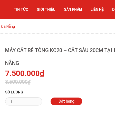
TIN TỨC
GIỚI THIỆU
SẢN PHẨM
LIÊN HỆ
D
i Đà Nẵng
MÁY CẮT BÊ TÔNG KC20 – CẮT SÂU 20CM TẠI 
NẴNG
7.500.000₫
8.500.000₫
SỐ LƯỢNG