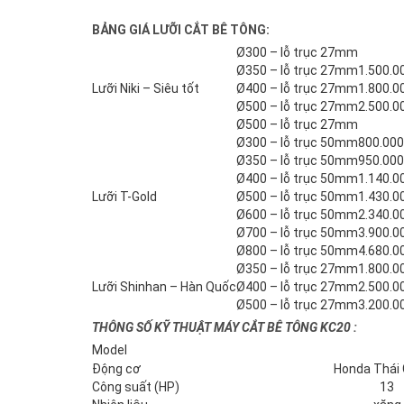
BẢNG GIÁ LƯỠI CẮT BÊ TÔNG:
Ø300 – lỗ trục 27mm
Ø350 – lỗ trục 27mm
1.500.0
Lưỡi Niki – Siêu tốt
Ø400 – lỗ trục 27mm
1.800.0
Ø500 – lỗ trục 27mm
2.500.0
Ø500 – lỗ trục 27mm
Ø300 – lỗ trục 50mm
800.000
Ø350 – lỗ trục 50mm
950.000
Ø400 – lỗ trục 50mm
1.140.0
Lưỡi T-Gold
Ø500 – lỗ trục 50mm
1.430.0
Ø600 – lỗ trục 50mm
2.340.0
Ø700 – lỗ trục 50mm
3.900.0
Ø800 – lỗ trục 50mm
4.680.0
Ø350 – lỗ trục 27mm
1.800.0
Lưỡi Shinhan – Hàn Quốc
Ø400 – lỗ trục 27mm
2.500.0
Ø500 – lỗ trục 27mm
3.200.0
THÔNG SỐ KỸ THUẬT MÁY CẮT BÊ TÔNG KC20 :
Model
Động cơ
Honda Thái
Công suất (HP)
13