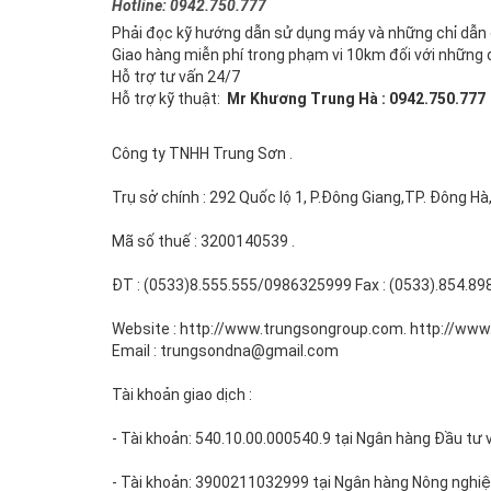
Hotline: 0942.750.777
Phải đọc kỹ hướng dẫn sử dụng máy và những chỉ dẫn c
Giao hàng miễn phí trong phạm vi 10km đối với những
Hỗ trợ tư vấn 24/7
Hỗ trợ kỹ thuật:
Mr Khương Trung Hà : 0942.750.777
Công ty TNHH Trung Sơn .
Trụ sở chính : 292 Quốc lộ 1, P.Đông Giang,TP. Đông Hà,
Mã số thuế : 3200140539 .
ĐT : (0533)8.555.555/0986325999 Fax : (0533).854.898
Website : http://www.trungsongroup.com. http://ww
Email : trungsondna@gmail.com
Tài khoản giao dịch :
- Tài khoản: 540.10.00.000540.9 tại Ngân hàng Đầu tư v
- Tài khoản: 3900211032999 tại Ngân hàng Nông nghi