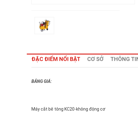
ĐẶC ĐIỂM NỔI BẬT
CƠ SỞ
THÔNG TIN
BẢNG GIÁ:
Máy cắt bê tông KC20-không động cơ