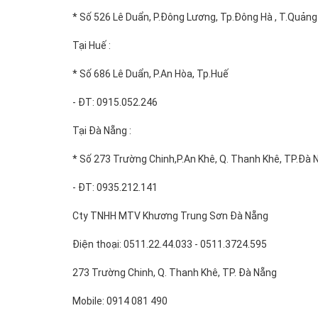
* Số 526 Lê Duẩn, P.Đông Lương, Tp.Đông Hà , T.Quảng 
Tại Huế :
* Số 686 Lê Duẩn, P.An Hòa, Tp.Huế
- ĐT: 0915.052.246
Tại Đà Nẵng :
* Số 273 Trường Chinh,P.An Khê, Q. Thanh Khê, TP.Đà 
- ĐT: 0935.212.141
Cty TNHH MTV Khương Trung Sơn Đà Nẵng
Điện thoại: 0511.22.44.033 - 0511.3724.595
273 Trường Chinh, Q. Thanh Khê, TP. Đà Nẵng
Mobile: 0914 081 490