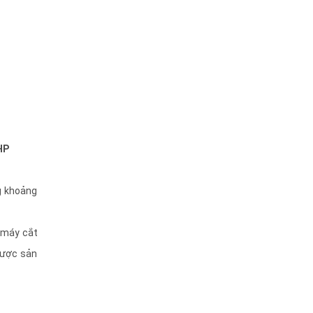
HP
g khoảng
 máy cắt
được sản