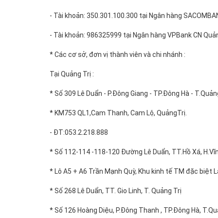
- Tài khoản: 350.301.100.300 tại Ngân hàng SACOMBAN
- Tài khoản: 986325999 tại Ngân hàng VPBank CN Quản
* Các cơ sở, đơn vị thành viên và chi nhánh :
Tại Quảng Trị :
* Số 309 Lê Duẩn - P.Đông Giang - TP.Đông Hà - T.Quảng 
* KM753 QL1,Cam Thanh, Cam Lộ, QuảngTrị.
- ĐT:053.2.218.888
* Số 112-114 -118-120 Đường Lê Duẩn, TT.Hồ Xá, H.Vĩnh
* Lô A5 + A6 Trần Mạnh Quỳ, Khu kinh tế TM đặc biệt 
* Số 268 Lê Duẩn, TT. Gio Linh, T. Quảng Trị
* Số 126 Hoàng Diệu, P.Đông Thanh , TP.Đông Hà, T.Qu