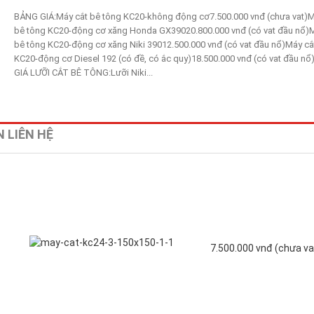
BẢNG GIÁ:Máy cắt bê tông KC20-không động cơ7.500.000 vnđ (chưa vat)M
bê tông KC20-động cơ xăng Honda GX39020.800.000 vnđ (có vat đầu nổ)M
bê tông KC20-động cơ xăng Niki 39012.500.000 vnđ (có vat đầu nổ)Máy cắ
KC20-động cơ Diesel 192 (có đề, có ắc quy)18.500.000 vnđ (có vat đầu n
GIÁ LƯỠI CẮT BÊ TÔNG:Lưỡi Niki...
 LIÊN HỆ
7.500.000 vnđ (chưa va