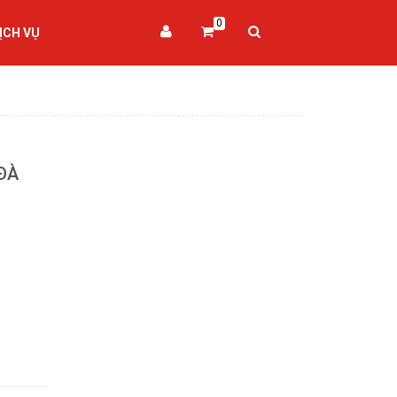
0
ỊCH VỤ
ĐÀ