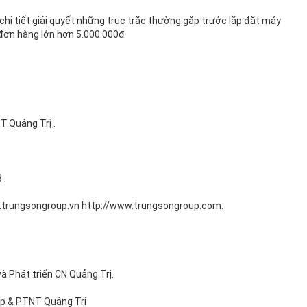
hi tiết giải quyết những trục trặc thường gặp trước lắp đặt máy
 đơn hàng lớn hơn 5.000.000đ
T.Quảng Trị .
 .
w.trungsongroup.vn http://www.trungsongroup.com.
à Phát triển CN Quảng Trị.
ệp & PTNT Quảng Trị