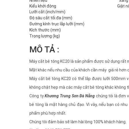
Nhiên liệu
xăng
Kiểu khởi động
Giật n
Lưỡi cắt (inch/mm)
Độ sâu cắt tối đa (mm)
Đường kính trục lắp lưỡi (mm)
Kích thước (mm)
Trọng lượng (kg)
MÔ TẢ :
Máy cắt bê tông KC20 là sản phẩm được sử dụng rất n
Mặt khác nếu nhu cầu của khách cần máy giá rẻ hơn 
Máy cắt bê tông KC20 có thể lắp được lưỡi 500mm v
không chật hẹp mà các máy cắt bê tông khác không t
Công ty
Khương Trung Sơn Đà Nẵng
chúng tôi là đơn 
bê tông là mặt hàng chủ đạo. Vì vây, nếu bạn có nhu
phẩm phù hợp nhất.
Chúng tôi đảm bảo sẽ làm hài lòng 100% khách hàng.