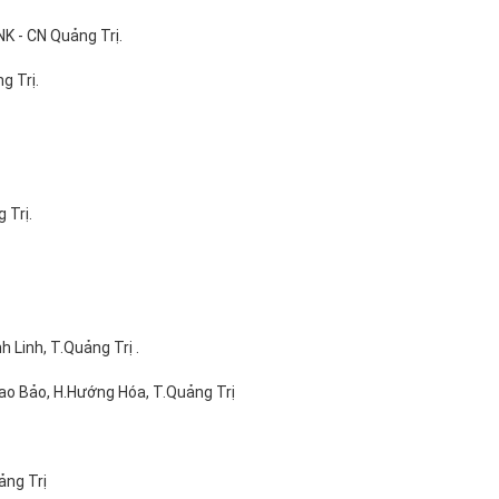
K - CN Quảng Trị.
g Trị.
Trị.
 Linh, T.Quảng Trị .
Lao Bảo, H.Hướng Hóa, T.Quảng Trị
ảng Trị