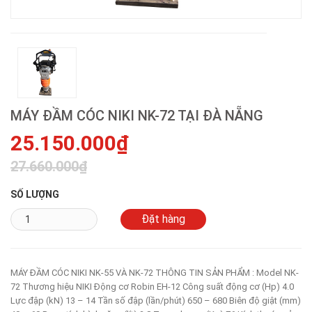
MÁY ĐẦM CÓC NIKI NK-72 TẠI ĐÀ NẴNG
25.150.000₫
27.660.000₫
SỐ LƯỢNG
MÁY ĐẦM CÓC NIKI NK-55 VÀ NK-72 THÔNG TIN SẢN PHẨM : Model NK-
72 Thương hiệu NIKI Động cơ Robin EH-12 Công suất động cơ (Hp) 4.0
Lực đập (kN) 13 – 14 Tần số đập (lần/phút) 650 – 680 Biên độ giật (mm)