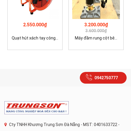
2.550.000₫
3.200.000₫
3.600.000₫
Quạt hút xách tay công...
Máy đầm rung cột bê...
0942750777
Cty TNHH Khương Trung Sơn Đà Nẵng - MST: 0401633722 -