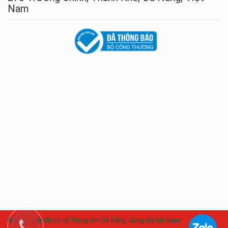
Nam
© Bản quyền thuộc về Trung Sơn Đà Nẵng. Cung cấp bởi Sapo