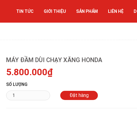
TIN TỨC
GIỚI THIỆU
SẢN PHẨM
LIÊN HỆ
D
MÁY ĐẦM DÙI CHẠY XĂNG HONDA
5.800.000₫
SỐ LƯỢNG