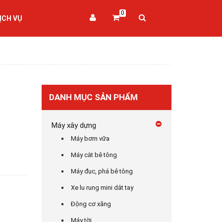
0
ỊCH VỤ
DANH MỤC SẢN PHẨM
Máy xây dựng
Máy bơm vữa
Máy cắt bê tông
Máy đục, phá bê tông
Xe lu rung mini dắt tay
Động cơ xăng
Máy tời