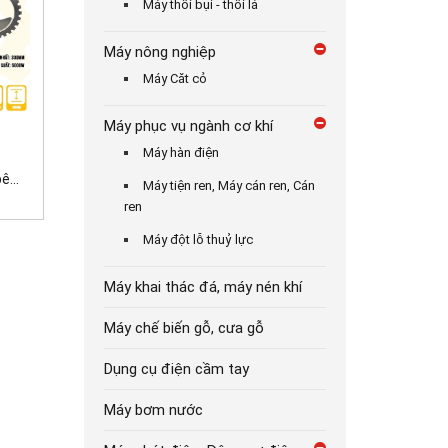
Máy thổi bụi - thổi lá
Máy nông nghiệp
Máy Căt cỏ
Máy phục vụ ngành cơ khí
7.000.000₫
3.700.000₫
Máy hàn điện
42.000.000₫
...
Máy tời kéo gỗ động...
Máy cắt bê tông cầm...
Máy tiện ren, Máy cán ren, Cán
ren
Máy đột lỗ thuỷ lực
Máy khai thác đá, máy nén khí
Máy chế biến gỗ, cưa gỗ
Dụng cụ điện cầm tay
Máy bơm nước