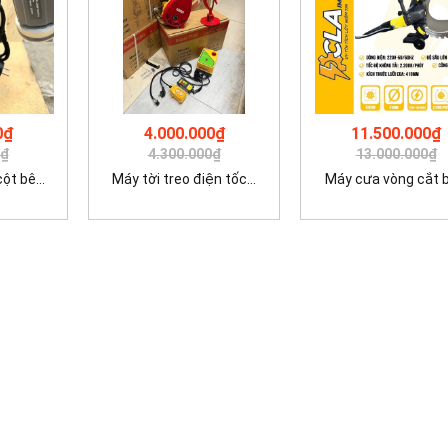
0₫
4.000.000₫
11.500.000₫
0₫
4.300.000₫
13.000.000₫
t bê...
Máy tời treo điện tốc...
Máy cưa vòng cắt bê