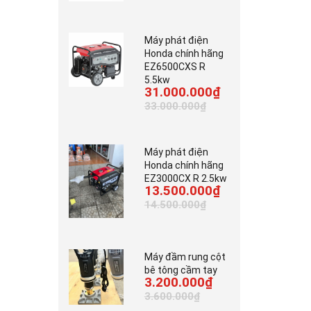
Máy phát điện
Honda chính hãng
EZ6500CXS R
5.5kw
31.000.000₫
33.000.000₫
Máy phát điện
Honda chính hãng
EZ3000CX R 2.5kw
13.500.000₫
14.500.000₫
Máy đầm rung cột
bê tông cầm tay
3.200.000₫
3.600.000₫