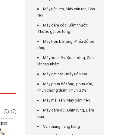
Máy tiện ren, Máy cán ren, Cán
ren
Máy đầm cóc, Đầm thước,
Thước gặt bê tông
Máy trộn bê tông, Phểu đỗ bê
tông
Máy xoa nền, Xoa tường, Con
lăn tạo nhám
Máy cắt sắt - máy uốn sắt
Máy phun bê tông, phun vữa,
Phun chống thấm, Phun Sơn
Máy mài sàn, Máy băm nền
Máy đầm dùi, Đầm rung, Đầm
bàn
Vận thăng nâng hàng