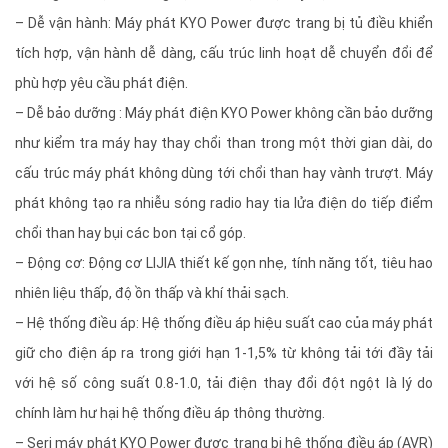
– Dễ vận hành: Máy phát KYO Power được trang bị tủ điều khiển
tích hợp, vận hành dễ dàng, cấu trúc linh hoạt dễ chuyển đổi để
phù hợp yêu cầu phát điện.
– Dễ bảo dưỡng : Máy phát điện KYO Power không cần bảo dưỡng
như kiểm tra máy hay thay chổi than trong một thời gian dài, do
cấu trúc máy phát không dùng tới chổi than hay vành trượt. Máy
phát không tạo ra nhiễu sóng radio hay tia lửa điện do tiếp điểm
chổi than hay bụi các bon tại cổ góp.
– Động cơ: Động cơ LIJIA thiết kế gọn nhẹ, tính năng tốt, tiêu hao
nhiên liệu thấp, độ ồn thấp và khí thải sạch.
– Hệ thống điều áp: Hệ thống điều áp hiệu suất cao của máy phát
giữ cho điện áp ra trong giới hạn 1-1,5% từ không tải tới đầy tải
với hệ số công suất 0.8-1.0, tải điện thay đổi đột ngột là lý do
chính làm hư hại hệ thống điều áp thông thường.
– Seri máy phát KYO Power được trang bị hệ thống điều áp (AVR)