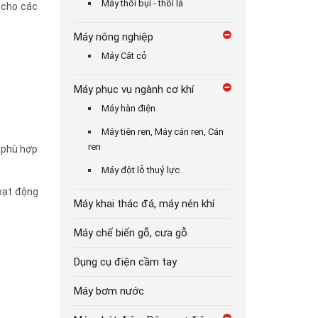
Máy thổi bụi - thổi lá
 cho các
Máy nông nghiệp
Máy Căt cỏ
Máy phục vụ ngành cơ khí
Máy hàn điện
Máy tiện ren, Máy cán ren, Cán
ren
z phù hợp
Máy đột lỗ thuỷ lực
hoạt động
Máy khai thác đá, máy nén khí
Máy chế biến gỗ, cưa gỗ
Dụng cụ điện cầm tay
Máy bơm nước