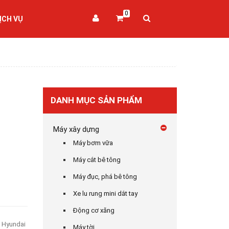
0
ỊCH VỤ
DANH MỤC SẢN PHẨM
Máy xây dựng
Máy bơm vữa
Máy cắt bê tông
Máy đục, phá bê tông
Xe lu rung mini dắt tay
Động cơ xăng
 Hyundai
Máy tời