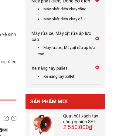
Máy phát điện, Động cơ điện
Máy phát điện chạy xăng
Máy phát điện chạy dầu
Máy rửa xe, Máy xịt rửa áp lực
 vệ sinh
cao
Máy rửa xe, Máy xịt rửa áp lực
cao
rong điều
Xe nâng tay pallet
Xe nâng tay pallet
SẢN PHẨM MỚI
Quạt hút xách tay
công nghiệp SHT
2.550.000₫