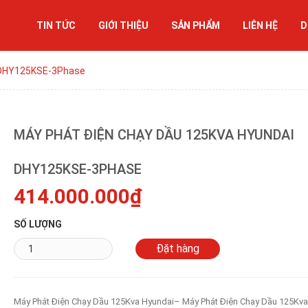
TIN TỨC
GIỚI THIỆU
SẢN PHẨM
LIÊN HỆ
D
 DHY125KSE-3Phase
MÁY PHÁT ĐIỆN CHẠY DẦU 125KVA HYUNDAI
DHY125KSE-3PHASE
414.000.000₫
SỐ LƯỢNG
Máy Phát Điện Chạy Dầu 125Kva Hyundai– Máy Phát Điện Chạy Dầu 125Kva