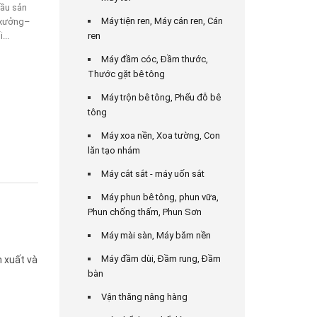
cầu sản
Máy tiện ren, Máy cán ren, Cán
à xưởng–
...
ren
Máy đầm cóc, Đầm thước,
Thước gặt bê tông
Máy trộn bê tông, Phểu đỗ bê
tông
Máy xoa nền, Xoa tường, Con
lăn tạo nhám
Máy cắt sắt - máy uốn sắt
Máy phun bê tông, phun vữa,
Phun chống thấm, Phun Sơn
Máy mài sàn, Máy băm nền
Máy đầm dùi, Đầm rung, Đầm
 xuất và
bàn
Vận thăng nâng hàng