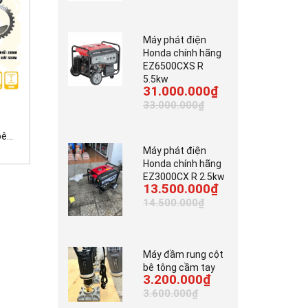
Máy phát điện
Honda chính hãng
EZ6500CXS R
5.5kw
31.000.000₫
7.000.000₫
3.700.000₫
33.000.000₫
42.000.000₫
...
Máy tời kéo gỗ động...
Máy cắt bê tông cầm...
Máy phát điện
Honda chính hãng
EZ3000CX R 2.5kw
13.500.000₫
14.500.000₫
Máy đầm rung cột
bê tông cầm tay
3.200.000₫
3.600.000₫