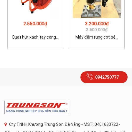
2.550.000₫
3.200.000₫
3.600.000₫
Quạt hút xách tay công...
Máy đầm rung cột bê...
0942750777
Cty TNHH Khương Trung Sơn Đà Nẵng - MST: 0401633722 -