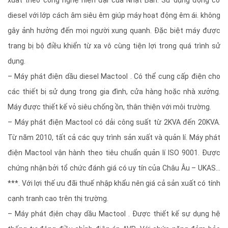
xuất theo công nghệ hiện đại của Nhật Bản. Sử dụng động cơ
diesel với lớp cách âm siêu êm giúp máy hoạt động êm ái. không
gây ảnh hưởng đến mọi người xung quanh. Đặc biệt máy được
trang bị bộ điều khiển từ xa vô cùng tiện lợi trong quá trình sử
dụng.
– Máy phát điện dầu diesel Mactool . Có thể cung cấp điện cho
các thiết bị sử dụng trong gia đình, cửa hàng hoặc nhà xưởng.
Máy được thiết kế vỏ siêu chống ồn, thân thiện với môi trường.
– Máy phát điện Mactool có dải công suất từ 2KVA đến 20KVA.
Từ năm 2010, tất cả các quy trình sản xuất và quản lí. Máy phát
điện Mactool vận hành theo tiêu chuẩn quản lí ISO 9001. Được
chứng nhận bởi tổ chức đánh giá có uy tín của Châu Âu – UKAS…
***. Với lợi thế ưu đãi thuế nhập khẩu nên giá cả sản xuất có tính
cạnh tranh cao trên thị trường.
– Máy phát địên chạy dầu Mactool . Được thiết kế sự dụng hệ