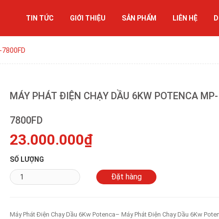
TIN TỨC
GIỚI THIỆU
SẢN PHẨM
LIÊN HỆ
D
P-7800FD
MÁY PHÁT ĐIỆN CHẠY DẦU 6KW POTENCA MP-
7800FD
23.000.000₫
SỐ LƯỢNG
Máy Phát Điện Chạy Dầu 6Kw Potenca– Máy Phát Điện Chạy Dầu 6Kw Pote