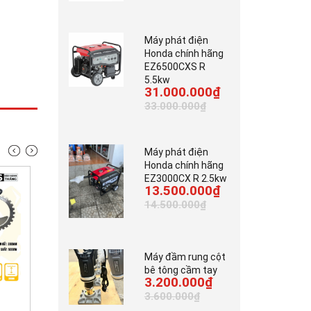
Máy phát điện
Honda chính hãng
EZ6500CXS R
5.5kw
31.000.000₫
33.000.000₫
Máy phát điện
Honda chính hãng
EZ3000CX R 2.5kw
13.500.000₫
14.500.000₫
Máy đầm rung cột
bê tông cầm tay
3.200.000₫
7.000.000₫
3.700.000₫
3.600.000₫
42.000.000₫