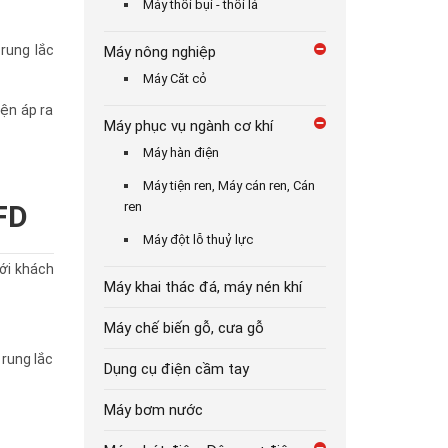
Máy thổi bụi - thổi lá
rung lắc
Máy nông nghiệp
Máy Căt cỏ
ện áp ra
Máy phục vụ ngành cơ khí
Máy hàn điện
Máy tiện ren, Máy cán ren, Cán
FD
ren
Máy đột lỗ thuỷ lực
ới khách
Máy khai thác đá, máy nén khí
Máy chế biến gỗ, cưa gỗ
 rung lắc
Dụng cụ điện cầm tay
Máy bơm nước