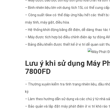
– Máy được bao bọc bởi lớp sơn phủ hóa chất và sơn t
– Bình nhiên liệu lớn với dung tích 15L có thể cung cấ
– Công suất 6kw có thể đáp ứng hầu hết các thiết bị sử
máy tính, máy giặt, điều hòa.
– Hệ thống khởi động bằng đề điện, dễ dàng thao tác tr
– Máy được tích hợp bộ điều chỉnh điện áp tự động AVR
– Bảng điều khiển được thiết kế ở vị trí dễ quan sát th
Lưu ý khi sử dụng Máy P
7800FD
– Thường xuyên kiểm tra tình trạng nhiên liệu, dầu nh
kỳ.
– Làm theo hướng dẫn sử dụng và các chú ý từ nhà sản
– Bảo quản và lắp đặt máy phát điện ở vị trí khô rá