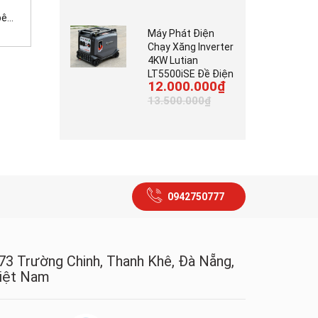
...
Máy tời kéo gỗ động...
Máy cắt bê tông cầm...
Máy Phát Điện
Chạy Xăng Inverter
4KW Lutian
LT5500iSE Đề Điện
12.000.000₫
13.500.000₫
0942750777
73 Trường Chinh, Thanh Khê, Đà Nẵng,
iệt Nam