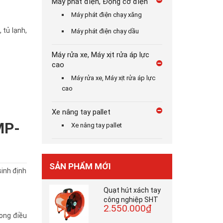
Máy phát điện, Động cơ điện
Máy phát điện chạy xăng
 tủ lạnh,
Máy phát điện chạy dầu
Máy rửa xe, Máy xịt rửa áp lực
cao
Máy rửa xe, Máy xịt rửa áp lực
cao
Xe nâng tay pallet
MP-
Xe nâng tay pallet
SẢN PHẨM MỚI
sinh định
Quạt hút xách tay
công nghiệp SHT
2.550.000₫
rong điều