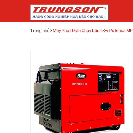
Trang chủ
Máy Phát Điện Chạy Dầu 6Kw Potenca M