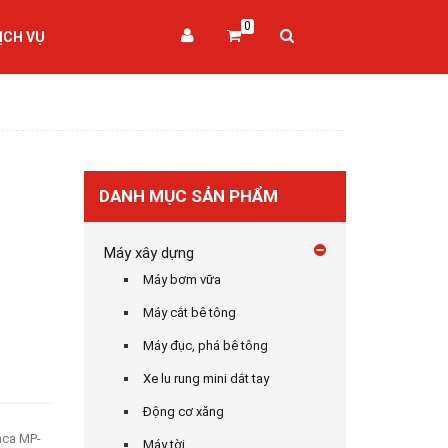
0
ỊCH VỤ
DANH MỤC SẢN PHẨM
Máy xây dựng
Máy bơm vữa
Máy cắt bê tông
Máy đục, phá bê tông
Xe lu rung mini dắt tay
Động cơ xăng
nca MP-
Máy tời