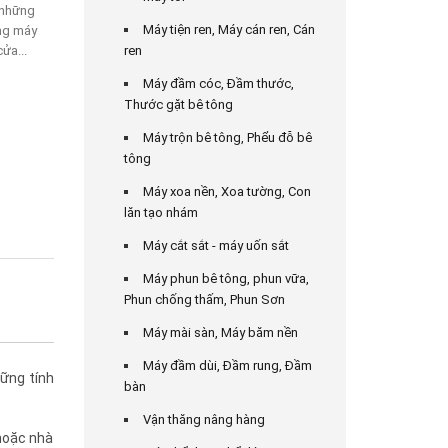
 những
Máy tiện ren, Máy cán ren, Cán
ng máy
ửa...
ren
Máy đầm cóc, Đầm thước,
Thước gặt bê tông
Máy trộn bê tông, Phểu đỗ bê
tông
Máy xoa nền, Xoa tường, Con
lăn tạo nhám
Máy cắt sắt - máy uốn sắt
Máy phun bê tông, phun vữa,
Phun chống thấm, Phun Sơn
Máy mài sàn, Máy băm nền
Máy đầm dùi, Đầm rung, Đầm
ững tính
bàn
Vận thăng nâng hàng
hoặc nhà