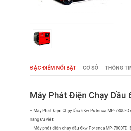
ĐẶC ĐIỂM NỔI BẬT
CƠ SỞ
THÔNG TIN
Máy Phát Điện Chạy Dầu 
–
Máy Phát Điện Chạy Dầu 6Kw Potenca MP-7800FD đư
năng ưu việt:
– Máy phát điện chạy dầu 6kw Potenca MP-7800FD là