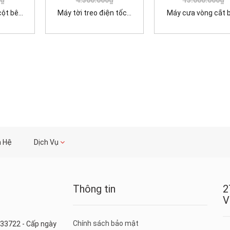
t bê...
Máy tời treo điện tốc...
Máy cưa vòng cắt bê
n Hệ
Dịch Vụ
Thông tin
2
V
Chính sách bảo mật
33722 - Cấp ngày