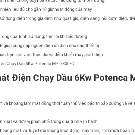
ĩnh điện chống oxy hóa và các tác động từ môi trường.
p nhiên liệu đủ cho gần 10 giờ hoạt động của máy.
 dụng điện trong gia đình như quạt gió, điện sáng, nồi cơm điện, tivi,
ong quá trình sử dụng, tiện lợi khi bảo dưỡng.
 giúp cung cấp nguồn điện ổn định cho các thiết bị.
uận tiện cho việc theo dõi và điều khiển máy phát điện.
hát Điện Chạy Dầu 6Kw Potenca 
ớt và khoang làm mát đồng thời tuân thủ việc bảo trì bảo dưỡng và vệ 
 xuất và đơn vị phân phối trong quá trình vận hành.
o thoáng mát và tuyệt đối không khởi động máy trong trời mưa hoặc t