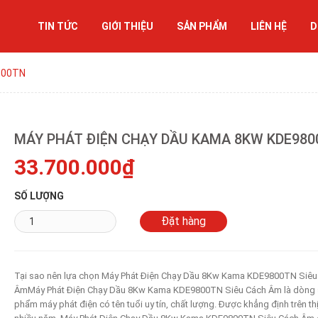
TIN TỨC
GIỚI THIỆU
SẢN PHẨM
LIÊN HỆ
D
800TN
MÁY PHÁT ĐIỆN CHẠY DẦU KAMA 8KW KDE980
33.700.000₫
SỐ LƯỢNG
Tại sao nên lựa chọn Máy Phát Điện Chạy Dầu 8Kw Kama KDE9800TN Siêu
ÂmMáy Phát Điện Chạy Dầu 8Kw Kama KDE9800TN Siêu Cách Âm là dòng 
phẩm máy phát điện có tên tuổi uy tín, chất lượng. Được khẳng định trên th