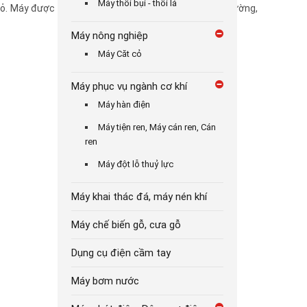
Máy thổi bụi - thổi lá
. Máy được thiết kế chắc chắn, thân thiện với môi trường,
Máy nông nghiệp
Máy Căt cỏ
Máy phục vụ ngành cơ khí
Máy hàn điện
Máy tiện ren, Máy cán ren, Cán
ren
Máy đột lỗ thuỷ lực
Máy khai thác đá, máy nén khí
Máy chế biến gỗ, cưa gỗ
Dụng cụ điện cầm tay
Máy bơm nước