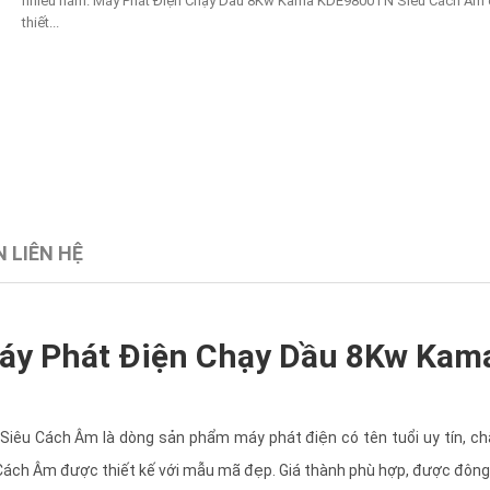
nhiều năm. Máy Phát Điện Chạy Dầu 8Kw Kama KDE9800TN Siêu Cách Âm
thiết...
 LIÊN HỆ
 Máy Phát Điện Chạy Dầu 8Kw Ka
u Cách Âm là dòng sản phẩm máy phát điện có tên tuổi uy tín, chấ
ch Âm được thiết kế với mẫu mã đẹp. Giá thành phù hợp, được đông 