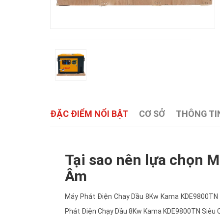
ĐẶC ĐIỂM NỔI BẬT
CƠ SỞ
THÔNG TIN
Tại sao nên lựa chọn
Âm
Máy Phát Điện Chạy Dầu 8Kw Kama KDE9800TN Siê
Phát Điện Chạy Dầu 8Kw Kama KDE9800TN Siêu Cá