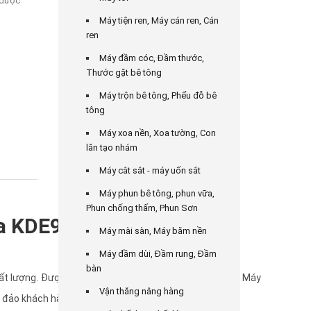
 được
Máy tiện ren, Máy cán ren, Cán
ren
Máy đầm cóc, Đầm thước,
Thước gặt bê tông
Máy trộn bê tông, Phểu đỗ bê
tông
Máy xoa nền, Xoa tường, Con
lăn tạo nhám
Máy cắt sắt - máy uốn sắt
Máy phun bê tông, phun vữa,
Phun chống thấm, Phun Sơn
ma KDE9800TN Siêu Cách
Máy mài sàn, Máy băm nền
Máy đầm dùi, Đầm rung, Đầm
bàn
t lượng. Được khẳng định trên thị trường nhiều năm. Máy
Vận thăng nâng hàng
đảo khách hàng tin dùng.