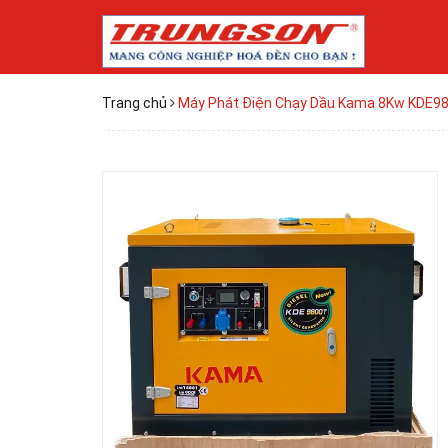
Trang chủ
Máy Phát Điện Chạy Dầu Kama 8Kw KDE9