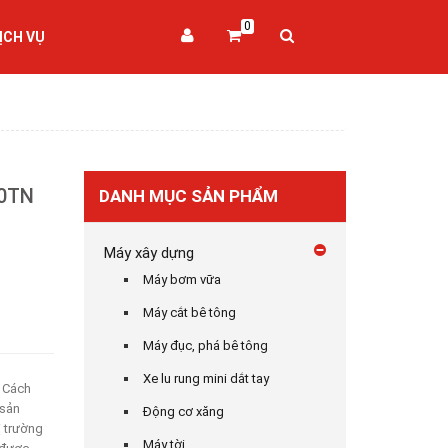
0
ỊCH VỤ
0TN
DANH MỤC SẢN PHẨM
Máy xây dựng
Máy bơm vữa
Máy cắt bê tông
Máy đục, phá bê tông
Xe lu rung mini dắt tay
 Cách
sản
Động cơ xăng
ị trường
Máy tời