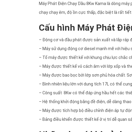
Máy Phát Điện Chạy Dầu 8Kw Kama là dòng máy phá
chạy chạy êm, độ ồn cực thấp, đặc biệt là rất tiết
Cấu hình Máy Phát Đi
– Động cơ và đầu phát được sản xuất và lắp ráp đ
– Máy sử dụng động cơ diesel mạnh mẽ với hiệu su
– Tổ máy được thiết kế với khung chịu lực chắc c
– Máy được thiết kế vỏ cách âm với lớp xốp và thé
– Máy được bao bọc bởi lớp sơn phủ hóa chất. Sơ
– Bình nhiên liệu lớn với dung tích 17L có thể cu
– Công suất 8Kw có thể đáp ứng hầu hết các thiết
– Hệ thống khởi động bằng đề điện, dễ dàng thao t
– Máy được tích hợp bộ điều chỉnh điện áp tự độn
– Bảng điều khiển được thiết kế ở vị trí dễ quan sá