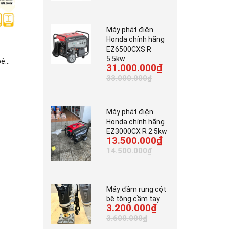
Máy phát điện
7.000.000₫
3.700.000₫
Honda chính hãng
42.000.000₫
EZ6500CXS R
5.5kw
...
Máy tời kéo gỗ động...
Máy cắt bê tông cầm...
31.000.000₫
33.000.000₫
Máy phát điện
Honda chính hãng
EZ3000CX R 2.5kw
13.500.000₫
14.500.000₫
Máy đầm rung cột
bê tông cầm tay
3.200.000₫
3.600.000₫