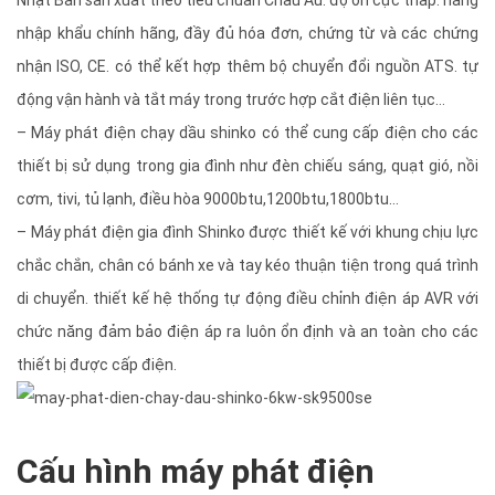
Nhật Bản
s
ản xuất theo tiêu chuẩn Châu Âu. độ ồn cực thấp. hàng
nhập khẩu chính hãng, đầy đủ hóa đơn, chứng từ và các chứng
nhận ISO, CE. có thể kết hợp thêm bộ chuyển đổi nguồn ATS. tự
động vận hành và tắt máy trong trước hợp cắt điện liên tục…
– Máy phát điện chạy dầu shinko có thể cung cấp điện cho các
thiết bị sử dụng trong gia đình như đèn chiếu sáng, quạt gió, nồi
cơm, tivi, tủ lạnh, điều hòa 9000btu,1200btu,1800btu…
– Máy phát điện gia đình Shinko được thiết kế với khung chịu lực
chắc chắn, chân có bánh xe và tay kéo thuận tiện trong quá trình
di chuyển. thiết kế hệ thống tự động điều chỉnh điện áp AVR với
chức năng đảm bảo điện áp ra luôn ổn định và an toàn cho các
thiết bị được cấp điện.
Cấu hình máy phát điện