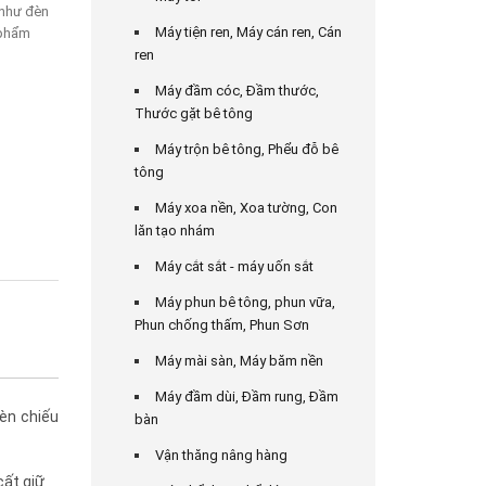
 như đèn
Máy tiện ren, Máy cán ren, Cán
 phẩm
ren
Máy đầm cóc, Đầm thước,
Thước gặt bê tông
Máy trộn bê tông, Phểu đỗ bê
tông
Máy xoa nền, Xoa tường, Con
lăn tạo nhám
Máy cắt sắt - máy uốn sắt
Máy phun bê tông, phun vữa,
Phun chống thấm, Phun Sơn
Máy mài sàn, Máy băm nền
Máy đầm dùi, Đầm rung, Đầm
èn chiếu
bàn
Vận thăng nâng hàng
cất giữ