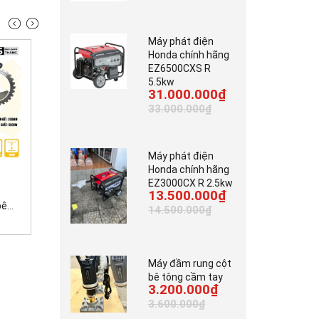
Máy phát điện
Honda chính hãng
EZ6500CXS R
5.5kw
31.000.000₫
33.000.000₫
Máy phát điện
Honda chính hãng
7.000.000₫
3.700.000₫
EZ3000CX R 2.5kw
42.000.000₫
13.500.000₫
...
Máy tời kéo gỗ động...
Máy cắt bê tông cầm...
14.500.000₫
Máy đầm rung cột
bê tông cầm tay
3.200.000₫
3.600.000₫