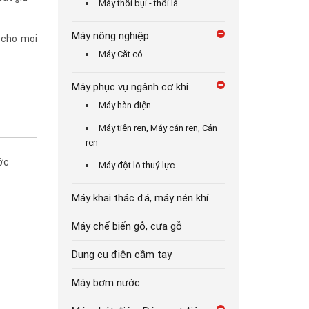
Máy thổi bụi - thổi lá
Máy nông nghiệp
 cho mọi
Máy Căt cỏ
Máy phục vụ ngành cơ khí
Máy hàn điện
Máy tiện ren, Máy cán ren, Cán
ren
ớc
Máy đột lỗ thuỷ lực
Máy khai thác đá, máy nén khí
Máy chế biến gỗ, cưa gỗ
Dụng cụ điện cầm tay
Máy bơm nước