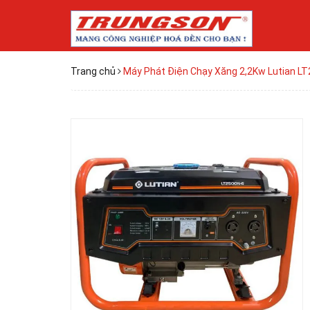
Trang chủ
Máy Phát Điện Chạy Xăng 2,2Kw Lutian L