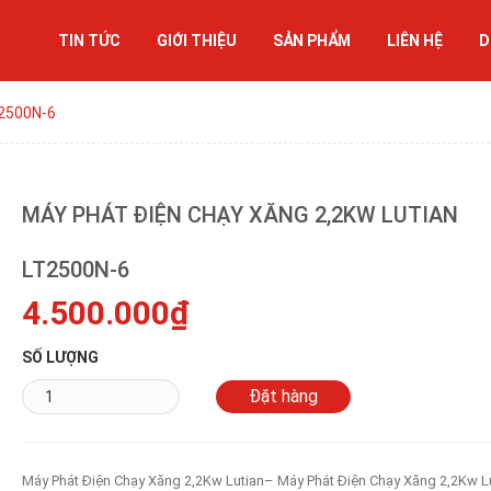
TIN TỨC
GIỚI THIỆU
SẢN PHẨM
LIÊN HỆ
D
T2500N-6
MÁY PHÁT ĐIỆN CHẠY XĂNG 2,2KW LUTIAN
LT2500N-6
4.500.000₫
SỐ LƯỢNG
Máy Phát Điện Chạy Xăng 2,2Kw Lutian– Máy Phát Điện Chạy Xăng 2,2Kw L