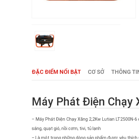
ĐẶC ĐIỂM NỔI BẬT
CƠ SỞ
THÔNG TIN
Máy Phát Điện Chạy 
– Máy Phát Điện Chạy Xăng 2,2Kw Lutian LT2500N-6 c
sáng, quạt gió, nồi cơm, tivi, tủ lạnh
– Là một trong những dòng sản phẩm được yêu thích sử