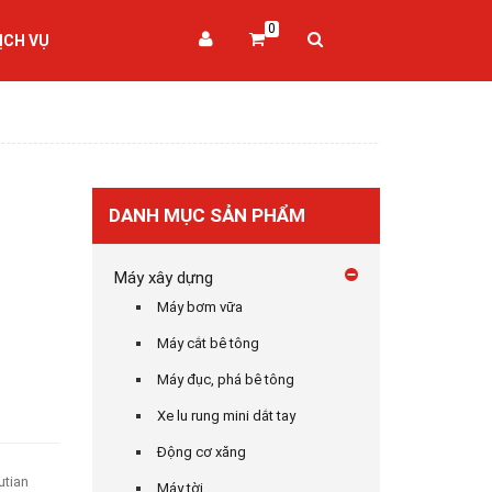
0
ỊCH VỤ
DANH MỤC SẢN PHẨM
Máy xây dựng
Máy bơm vữa
Máy cắt bê tông
Máy đục, phá bê tông
Xe lu rung mini dắt tay
Động cơ xăng
utian
Máy tời