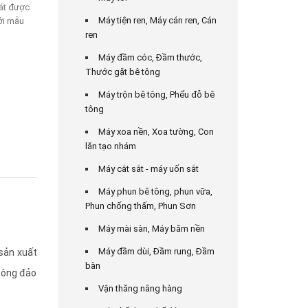
át được
Máy tiện ren, Máy cán ren, Cán
ới mẫu
ren
Máy đầm cóc, Đầm thước,
Thước gặt bê tông
Máy trộn bê tông, Phểu đỗ bê
tông
Máy xoa nền, Xoa tường, Con
lăn tạo nhám
Máy cắt sắt - máy uốn sắt
Máy phun bê tông, phun vữa,
Phun chống thấm, Phun Sơn
Máy mài sàn, Máy băm nền
Máy đầm dùi, Đầm rung, Đầm
sản xuất
bàn
 đông đảo
Vận thăng nâng hàng