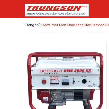
Trang chủ
Máy Phát Điện Chạy Xăng 3Kw Bamboo B