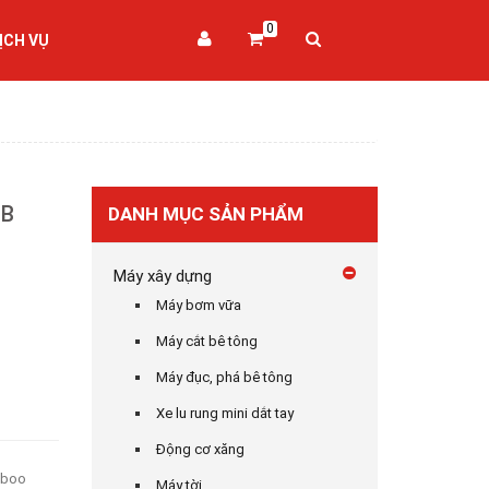
0
ỊCH VỤ
MB
DANH MỤC SẢN PHẨM
Máy xây dựng
Máy bơm vữa
Máy cắt bê tông
Máy đục, phá bê tông
Xe lu rung mini dắt tay
Động cơ xăng
mboo
Máy tời