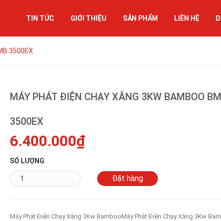
TIN TỨC
GIỚI THIỆU
SẢN PHẨM
LIÊN HỆ
D
MB 3500EX
MÁY PHÁT ĐIỆN CHẠY XĂNG 3KW BAMBOO B
3500EX
6.400.000₫
SỐ LƯỢNG
Máy Phát Điện Chạy Xăng 3Kw BambooMáy Phát Điện Chạy Xăng 3Kw Ba