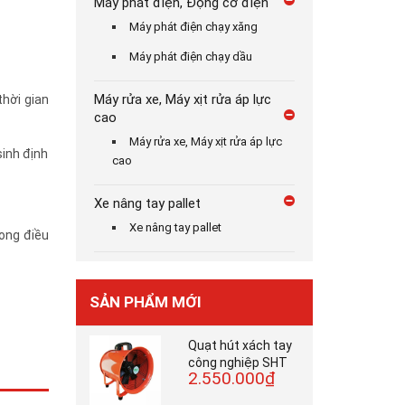
Máy phát điện, Động cơ điện
Máy phát điện chạy xăng
Máy phát điện chạy dầu
Máy rửa xe, Máy xịt rửa áp lực
hời gian
cao
Máy rửa xe, Máy xịt rửa áp lực
sinh định
cao
Xe nâng tay pallet
Xe nâng tay pallet
rong điều
SẢN PHẨM MỚI
Quạt hút xách tay
công nghiệp SHT
2.550.000₫