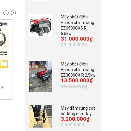
Máy phát điện
Honda chính hãng
EZ6500CXS R
5.5kw
31.000.000₫
33.000.000₫
Máy phát điện
Honda chính hãng
7.000.000₫
3.700.000₫
EZ3000CX R 2.5kw
13.500.000₫
42.000.000₫
14.500.000₫
...
Máy tời kéo gỗ động...
Máy cắt bê tông cầm...
Máy đầm rung cột
bê tông cầm tay
3.200.000₫
3.600.000₫