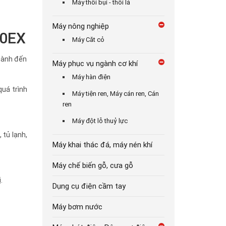
Máy thổi bụi - thổi lá
Máy nông nghiệp
00EX
Máy Căt cỏ
thành đến
Máy phục vụ ngành cơ khí
Máy hàn điện
quá trình
Máy tiện ren, Máy cán ren, Cán
ren
Máy đột lỗ thuỷ lực
 tủ lạnh,
Máy khai thác đá, máy nén khí
Máy chế biến gỗ, cưa gỗ
.
Dụng cụ điện cầm tay
Máy bơm nước