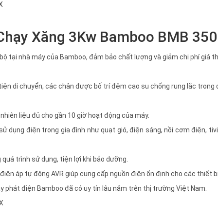
 Chạy Xăng 3Kw Bamboo BMB 35
 bộ tại nhà máy của Bamboo, đảm bảo chất lượng và giảm chi phí giá 
tiện di chuyển, các chân được bố trí đệm cao su chống rung lắc trong 
p nhiên liệu đủ cho gần 10 giờ hoạt động của máy.
 dụng điện trong gia đình như quạt gió, điện sáng, nồi cơm điện, tivi,
quá trình sử dụng, tiện lợi khi bảo dưỡng.
iện áp tự động AVR giúp cung cấp nguồn điện ổn định cho các thiết bị
 phát điện Bamboo đã có uy tín lâu năm trên thị trường Việt Nam.