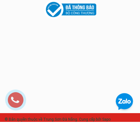
© Bản quyền thuộc về Trung Sơn Đà Nẵng. Cung cấp bởi Sapo