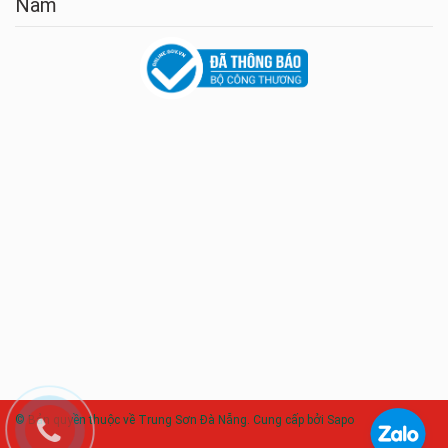
Nam
© Bản quyền thuộc về Trung Sơn Đà Nẵng. Cung cấp bởi Sapo