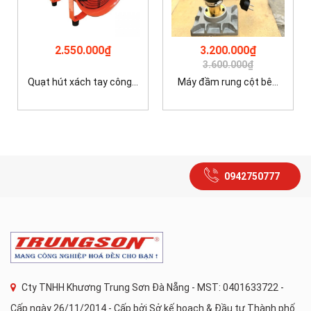
2.550.000₫
3.200.000₫
3.600.000₫
Quạt hút xách tay công...
Máy đầm rung cột bê...
0942750777
Cty TNHH Khương Trung Sơn Đà Nẵng - MST: 0401633722 -
Cấp ngày 26/11/2014 - Cấp bởi Sở kế hoạch & Đầu tư Thành phố