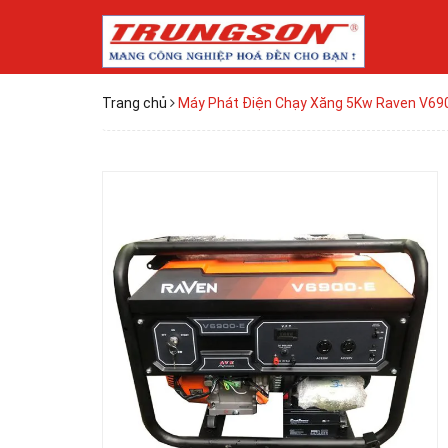
Trang chủ
Máy Phát Điện Chạy Xăng 5Kw Raven V69