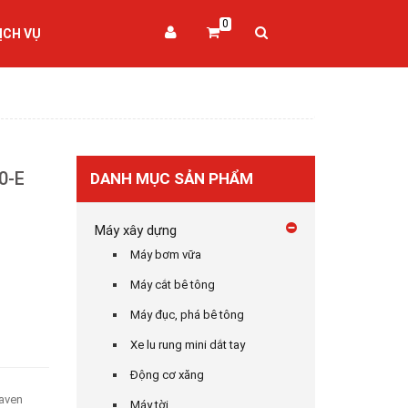
0
ỊCH VỤ
0-E
DANH MỤC SẢN PHẨM
Máy xây dựng
Máy bơm vữa
Máy cắt bê tông
Máy đục, phá bê tông
Xe lu rung mini dắt tay
Động cơ xăng
aven
Máy tời