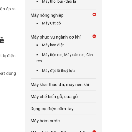
Máy thổi bụi - thổi lá
ện áp ra
Máy nông nghiệp
Máy Căt cỏ
Máy phục vụ ngành cơ khí
ề
Máy hàn điện
Máy tiện ren, Máy cán ren, Cán
t bị điện
ren
Máy đột lỗ thuỷ lực
hoạt động
Máy khai thác đá, máy nén khí
Máy chế biến gỗ, cưa gỗ
Dụng cụ điện cầm tay
Máy bơm nước