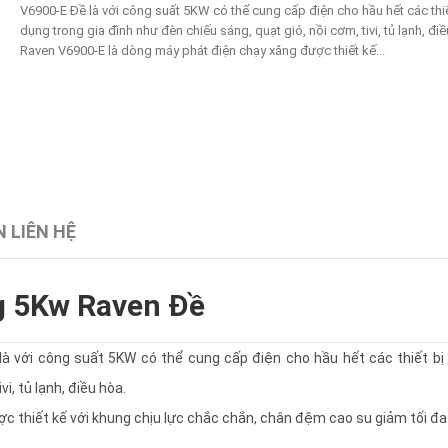
V6900-E Đề là với công suất 5KW có thể cung cấp điện cho hầu hết các thiế
dụng trong gia đình như đèn chiếu sáng, quạt gió, nồi cơm, tivi, tủ lạnh, đi
Raven V6900-E là dòng máy phát điện chạy xăng được thiết kế...
 LIÊN HỆ
g 5Kw Raven Đề
 với công suất 5KW có thể cung cấp điện cho hầu hết các thiết bị
i, tủ lạnh, điều hòa.
 thiết kế với khung chịu lực chắc chắn, chân đệm cao su giảm tối đa