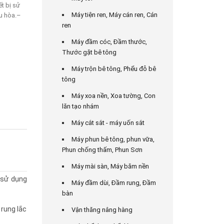
t bị sử
Máy tiện ren, Máy cán ren, Cán
ều hòa.–
ren
Máy đầm cóc, Đầm thước,
Thước gặt bê tông
Máy trộn bê tông, Phểu đỗ bê
tông
Máy xoa nền, Xoa tường, Con
lăn tạo nhám
Máy cắt sắt - máy uốn sắt
Máy phun bê tông, phun vữa,
Phun chống thấm, Phun Sơn
Máy mài sàn, Máy băm nền
 sử dụng
Máy đầm dùi, Đầm rung, Đầm
bàn
 rung lắc
Vận thăng nâng hàng