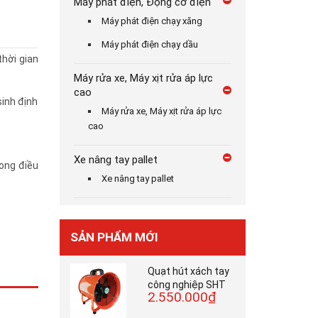
Máy phát điện, Động cơ điện
Máy phát điện chạy xăng
Máy phát điện chạy dầu
hời gian
Máy rửa xe, Máy xịt rửa áp lực
cao
sinh định
Máy rửa xe, Máy xịt rửa áp lực
cao
Xe nâng tay pallet
rong điều
Xe nâng tay pallet
SẢN PHẨM MỚI
Quạt hút xách tay
công nghiệp SHT
2.550.000₫