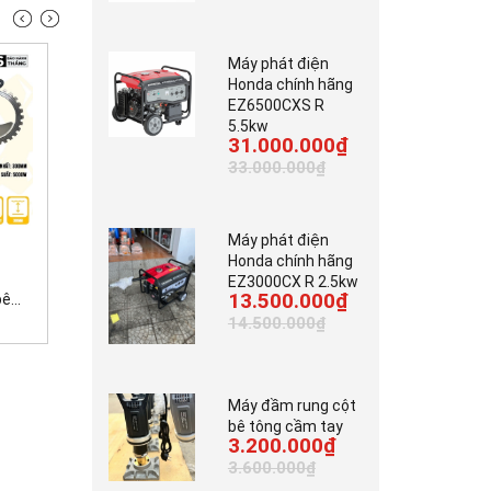
Máy phát điện
Honda chính hãng
EZ6500CXS R
5.5kw
31.000.000₫
33.000.000₫
Máy phát điện
7.000.000₫
3.700.000₫
Honda chính hãng
42.000.000₫
EZ3000CX R 2.5kw
13.500.000₫
...
Máy tời kéo gỗ động...
Máy cắt bê tông cầm...
14.500.000₫
Máy đầm rung cột
bê tông cầm tay
3.200.000₫
3.600.000₫