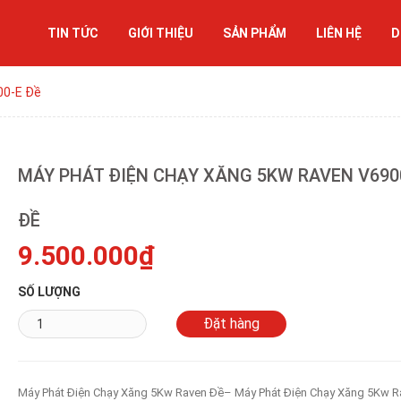
TIN TỨC
GIỚI THIỆU
SẢN PHẨM
LIÊN HỆ
D
00-E Đề
MÁY PHÁT ĐIỆN CHẠY XĂNG 5KW RAVEN V690
ĐỀ
9.500.000₫
SỐ LƯỢNG
Máy Phát Điện Chạy Xăng 5Kw Raven Đề– Máy Phát Điện Chạy Xăng 5Kw R