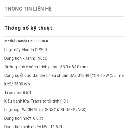
THÔNG TIN LIÊN HỆ
Thông số kỹ thuật
Model: Honda EZ3000CX R
Loại máy: Honda GP200
Dung tích xi lanh: 196cc
Đường kính x hành trình piíton: 68.0 x 54.0 mm
Công suất cực đại theo tiêu chuẩn SAE J1349 (*): 4.1 kW (5.5 mã
lực)/ 3600 v/p
Tỉ số nén: 8.5:1
Kiểu đánh lửa: Transito từ tính ( IC )
Loại bugi: W20EPR-U (DENSO)/ BPR6ES (NGK)
Dung tích nhớt: 0.6 lít
Dung tích bình nhiên liệu: 11.5 lít