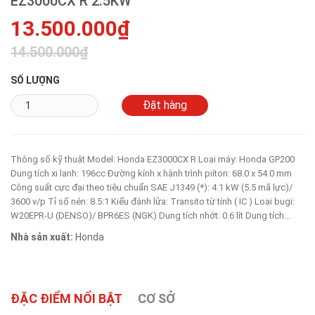
EZ3000CX R 2.5KW
13.500.000₫
14.500.000₫
SỐ LƯỢNG
Thông số kỹ thuật Model: Honda EZ3000CX R Loại máy: Honda GP200
Dung tích xi lanh: 196cc Đường kính x hành trình piíton: 68.0 x 54.0 mm
Công suất cực đại theo tiêu chuẩn SAE J1349 (*): 4.1 kW (5.5 mã lực)/
3600 v/p Tỉ số nén: 8.5:1 Kiểu đánh lửa: Transito từ tính ( IC ) Loại bugi:
W20EPR-U (DENSO)/ BPR6ES (NGK) Dung tích nhớt: 0.6 lít Dung tích...
Nhà sản xuất:
Honda
ĐẶC ĐIỂM NỔI BẬT
CƠ SỞ