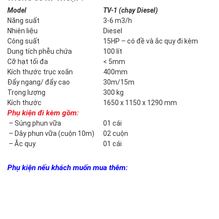
Model
TV-1 (chạy Diesel)
Năng suất
3-6 m3/h
Nhiên liệu
Diesel
Công suất
15HP – có đề và ắc quy đi kèm
Dung tích phễu chứa
100 lít
Cỡ hạt tối đa
< 5mm
Kích thước trục xoắn
400mm
Đẩy ngang/ đẩy cao
30m/15m
Trọng lượng
300 kg
Kích thước
1650 x 1150 x 1290 mm
Phụ kiện đi kèm gồm:
– Súng phun vữa
01 cái
– Dây phun vữa (cuộn 10m)
02 cuộn
– Ắc quy
01 cái
Phụ kiện nếu khách muốn mua thêm: