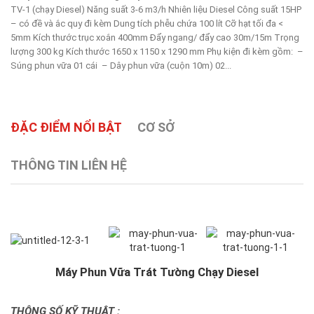
TV-1 (chạy Diesel) Năng suất 3-6 m3/h Nhiên liệu Diesel Công suất 15HP
– có đề và ắc quy đi kèm Dung tích phễu chứa 100 lít Cỡ hạt tối đa <
5mm Kích thước trục xoắn 400mm Đẩy ngang/ đẩy cao 30m/15m Trọng
lượng 300 kg Kích thước 1650 x 1150 x 1290 mm Phụ kiện đi kèm gồm: –
Súng phun vữa 01 cái – Dây phun vữa (cuộn 10m) 02...
ĐẶC ĐIỂM NỔI BẬT
CƠ SỞ
THÔNG TIN LIÊN HỆ
Máy Phun Vữa Trát Tường Chạy Diesel
THÔNG SỐ KỸ THUẬT :