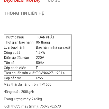
ĐẶC ĐIỂM NỔI BẬT
CƠ SỞ
THÔNG TIN LIÊN HỆ
Thương hiệu
TOÀN PHÁT
Thời gian bảo hành
06 tháng
Loại bảo hành
Bảo hành nhà sản xuất
Công suất
1.5kW
Điện áp đầu vào
220V
Tần số
50Hz
Cấp cách điện
F
Tiêu chuẩn sản xuất
TCVN6627-1:2014
Cấp bảo vệ
IP55
Máy thái đa năng tròn: TP1500
Năng suất: 200kg/h
Trọng lượng máy: 24.9kg
Kích thước máy (mm) : 750x870x570