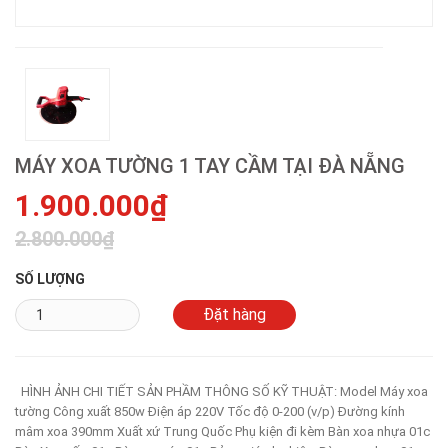
MÁY XOA TƯỜNG 1 TAY CẦM TẠI ĐÀ NẴNG
1.900.000₫
2.800.000₫
SỐ LƯỢNG
HÌNH ẢNH CHI TIẾT SẢN PHẦM THÔNG SỐ KỸ THUẬT: Model Máy xoa
tường Công xuất 850w Điện áp 220V Tốc độ 0-200 (v/p) Đường kính
mâm xoa 390mm Xuất xứ Trung Quốc Phụ kiện đi kèm Bàn xoa nhựa 01c