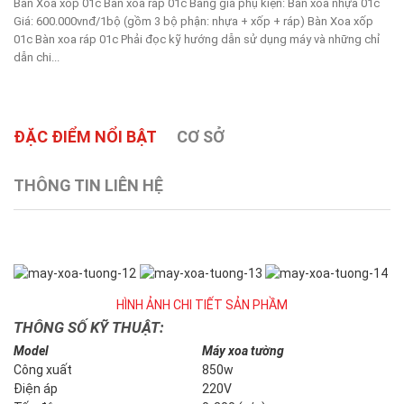
Bàn Xoa xốp 01c Bàn xoa ráp 01c Bảng giá phụ kiện: Bàn xoa nhựa 01c
Giá: 600.000vnđ/1bộ (gồm 3 bộ phận: nhựa + xốp + ráp) Bàn Xoa xốp
01c Bàn xoa ráp 01c Phải đọc kỹ hướng dẫn sử dụng máy và những chỉ
dẫn chi...
ĐẶC ĐIỂM NỔI BẬT
CƠ SỞ
THÔNG TIN LIÊN HỆ
HÌNH ẢNH CHI TIẾT SẢN PHẦM
THÔNG SỐ KỸ THUẬT:
Model
Máy xoa tường
Công xuất
850w
Điện áp
220V