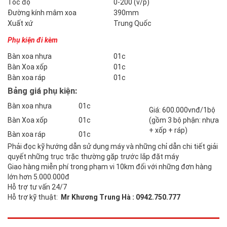
Tốc độ
0-200 (v/p)
Đường kính mâm xoa
390mm
Xuất xứ
Trung Quốc
Phụ kiện đi kèm
Bàn xoa nhựa
01c
Bàn Xoa xốp
01c
Bàn xoa ráp
01c
Bảng giá phụ kiện:
Bàn xoa nhựa
01c
Giá: 600.000vnđ/1bộ
Bàn Xoa xốp
01c
(gồm 3 bộ phận: nhựa
+ xốp + ráp)
Bàn xoa ráp
01c
Phải đọc kỹ hướng dẫn sử dụng máy và những chỉ dẫn chi tiết giải
quyết những trục trặc thường gặp trước lắp đặt máy
Giao hàng miễn phí trong phạm vi 10km đối với những đơn hàng
lớn hơn 5.000.000đ
Hỗ trợ tư vấn 24/7
Hỗ trợ kỹ thuật:
Mr Khương Trung Hà : 0942.750.777