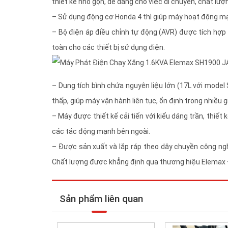
thiết kế nhỏ gọn, dễ dàng cho việc di chuyển, chất lư
– Sử dụng động cơ Honda 4 thì giúp máy hoạt động mạ
– Bộ điện áp điều chỉnh tự động (AVR) được tích hợp
toàn cho các thiết bị sử dụng điện.
– Dung tích bình chứa nguyên liệu lớn (17L với mode
thấp, giúp máy vận hành liên tục, ổn định trong nhiều g
– Máy được thiết kế cải tiến với kiểu dáng trần, thi
các tác động mạnh bên ngoài.
– Được sản xuất và lắp ráp theo dây chuyền công ng
Chất lượng được khẳng định qua thương hiệu Elemax – 
Sản phẩm liên quan