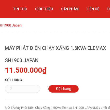
TIN TỨC
GIỚI THIỆU
SẢN PHẨM
LIÊN HỆ
D
 SH1900 Japan
MÁY PHÁT ĐIỆN CHẠY XĂNG 1.6KVA ELEMAX
SH1900 JAPAN
11.500.000₫
SỐ LƯỢNG
MÔ TẢMáy Phát Điện Chạy Xăng 1.6KVA Elemax SH1900 JAPANMáy phát đ