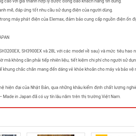
ợng cao với giá thành hợp lý được đông đảo khách hàng tin dùng.
nh mẽ, đáp ứng tốt nhu cầu sử dụng điện của người dùng.
 trong máy phát điện của Elemax, đảm bảo cung cấp nguồn điện ổn đị
l SH3200EX, SH3900EX và 28L với các model về sau) và mức tiêu hao n
iờ mà không cần phải tiếp nhiên liệu, tiết kiệm chi phí cho người sử dụn
ết kế khung chắc chắn mang đến dáng vẻ khỏe khoắn cho máy và bảo vệ
hệ hiện đại của Nhật Bản, qua những khâu kiểm định chất lượng nghi
Made in Japan đã có uy tín lâu năm trên thị trường Việt Nam.