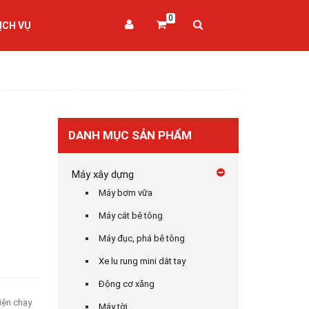
0
ỊCH VỤ
DANH MỤC SẢN PHẨM
Máy xây dựng
Máy bơm vữa
Máy cắt bê tông
Máy đục, phá bê tông
Xe lu rung mini dắt tay
Động cơ xăng
iện chạy
Máy tời