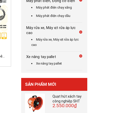
Máy phát điện, Động cơ điện
Máy phát điện chạy xăng
Máy phát điện chạy dầu
Máy rửa xe, Máy xịt rửa áp lực
cao
Máy rửa xe, Máy xịt rửa áp lực
7.000.000₫
3.700.000₫
cao
42.000.000₫
...
Máy tời kéo gỗ động...
Máy cắt bê tông cầm...
Xe nâng tay pallet
Xe nâng tay pallet
SẢN PHẨM MỚI
Quạt hút xách tay
công nghiệp SHT
2.550.000₫