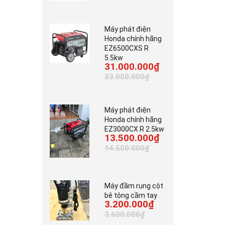
Máy phát điện
Honda chính hãng
EZ6500CXS R
5.5kw
31.000.000₫
33.000.000₫
Máy phát điện
Honda chính hãng
EZ3000CX R 2.5kw
13.500.000₫
14.500.000₫
Máy đầm rung cột
bê tông cầm tay
3.200.000₫
3.600.000₫