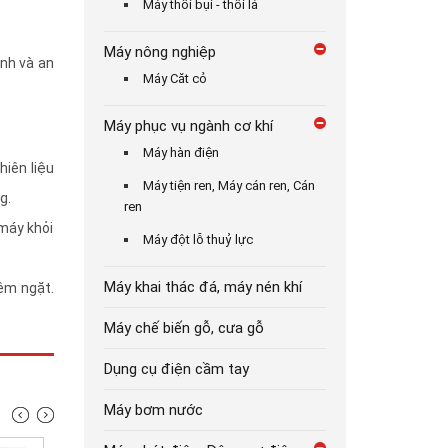
Máy thổi bụi - thổi lá
Máy nông nghiệp
nh và an
Máy Căt cỏ
Máy phục vụ ngành cơ khí
Máy hàn điện
hiên liệu
Máy tiện ren, Máy cán ren, Cán
g.
ren
 máy khỏi
Máy đột lỗ thuỷ lực
Máy khai thác đá, máy nén khí
êm ngặt.
Máy chế biến gỗ, cưa gỗ
Dụng cụ điện cầm tay
Máy bơm nước