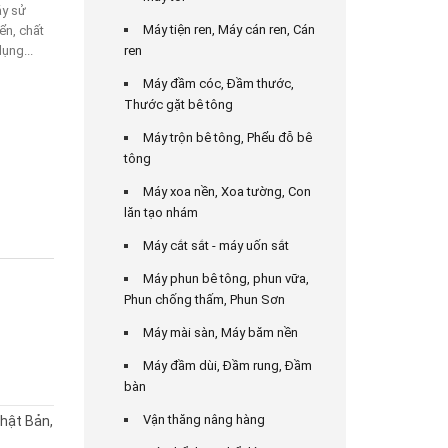
áy sử
Máy tiện ren, Máy cán ren, Cán
ển, chất
ụng...
ren
Máy đầm cóc, Đầm thước,
Thước gặt bê tông
Máy trộn bê tông, Phểu đỗ bê
tông
Máy xoa nền, Xoa tường, Con
lăn tạo nhám
Máy cắt sắt - máy uốn sắt
Máy phun bê tông, phun vữa,
Phun chống thấm, Phun Sơn
Máy mài sàn, Máy băm nền
Máy đầm dùi, Đầm rung, Đầm
bàn
Vận thăng nâng hàng
hật Bản,