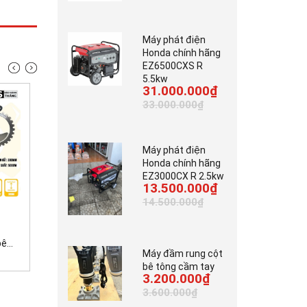
Máy phát điện
Honda chính hãng
EZ6500CXS R
5.5kw
31.000.000₫
33.000.000₫
Máy phát điện
Honda chính hãng
EZ3000CX R 2.5kw
13.500.000₫
14.500.000₫
7.000.000₫
3.700.000₫
42.000.000₫
...
Máy tời kéo gỗ động...
Máy cắt bê tông cầm...
Máy đầm rung cột
bê tông cầm tay
3.200.000₫
3.600.000₫