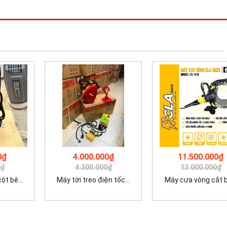
0₫
4.000.000₫
11.500.000₫
0₫
4.300.000₫
13.000.000₫
t bê...
Máy tời treo điện tốc...
Máy cưa vòng cắt bê