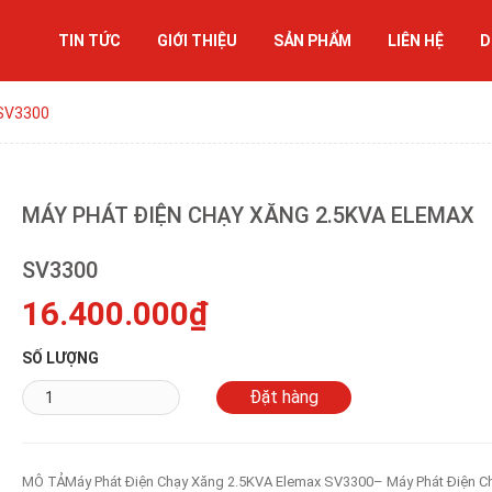
TIN TỨC
GIỚI THIỆU
SẢN PHẨM
LIÊN HỆ
D
 SV3300
MÁY PHÁT ĐIỆN CHẠY XĂNG 2.5KVA ELEMAX
SV3300
16.400.000₫
SỐ LƯỢNG
MÔ TẢMáy Phát Điện Chạy Xăng 2.5KVA Elemax SV3300– Máy Phát Điện C