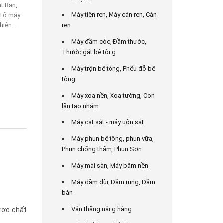
t Bản,
Máy tiện ren, Máy cán ren, Cán
 Tổ máy
iên...
ren
Máy đầm cóc, Đầm thước,
Thước gặt bê tông
Máy trộn bê tông, Phểu đỗ bê
tông
Máy xoa nền, Xoa tường, Con
lăn tạo nhám
Máy cắt sắt - máy uốn sắt
Máy phun bê tông, phun vữa,
Phun chống thấm, Phun Sơn
Máy mài sàn, Máy băm nền
Máy đầm dùi, Đầm rung, Đầm
bàn
Vận thăng nâng hàng
ược chất