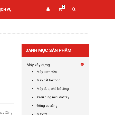
0
ỊCH VỤ
DANH MỤC SẢN PHẨM
Máy xây dựng
Máy bơm vữa
Máy cắt bê tông
Máy đục, phá bê tông
Xe lu rung mini dắt tay
Động cơ xăng
hạy Xăng
Máy tời