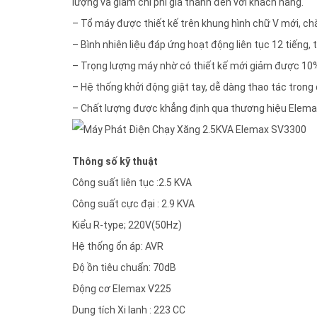
lượng và giảm chi phí giá thành đến với khách hàng.
– Tổ máy được thiết kế trên khung hình chữ V mới, chắ
– Bình nhiên liệu đáp ứng hoạt động liên tục 12 tiếng, 
– Trọng lượng máy nhờ có thiết kế mới giảm được 10%
– Hệ thống khởi động giật tay, dễ dàng thao tác trong q
– Chất lượng được khẳng định qua thương hiệu Elemax 
Thông số kỹ thuật
Công suất liên tục :2.5 KVA
Công suất cực đại : 2.9 KVA
Kiểu R-type; 220V(50Hz)
Hệ thống ổn áp: AVR
Độ ồn tiêu chuẩn: 70dB
Động cơ Elemax V225
Dung tích Xi lanh : 223 CC