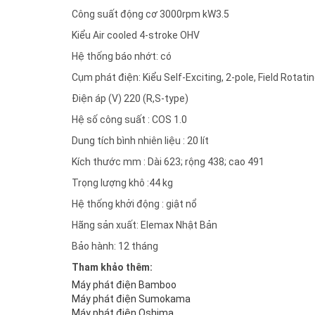
Công suất động cơ 3000rpm kW3.5
Kiểu Air cooled 4-stroke OHV
Hệ thống báo nhớt: có
Cụm phát điện: Kiểu Self-Exciting, 2-pole, Field Rotati
Điện áp (V) 220 (R,S-type)
Hệ số công suất : COS 1.0
Dung tích bình nhiên liệu : 20 lít
Kích thước mm : Dài 623; rộng 438; cao 491
Trọng lượng khô :44 kg
Hệ thống khởi động : giật nổ
Hãng sản xuất: Elemax Nhật Bản
Bảo hành: 12 tháng
Tham khảo thêm:
Máy phát điện Bamboo
Máy phát điện Sumokama
Máy phát điện Oshima